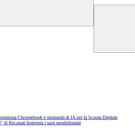
osistema Chromebook e strumenti di IA per la Scuola Digitale
i" di Recanati festeggia i suoi neodiplomati