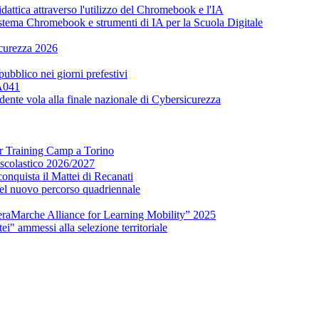
attica attraverso l'utilizzo del Chromebook e l'IA
tema Chromebook e strumenti di IA per la Scuola Digitale
icurezza 2026
 pubblico nei giorni prefestivi
 A041
udente vola alla finale nazionale di Cybersicurezza
er Training Camp a Torino
o scolastico 2026/2027
onquista il Mattei di Recanati
del nuovo percorso quadriennale
raMarche Alliance for Learning Mobility” 2025
ei" ammessi alla selezione territoriale