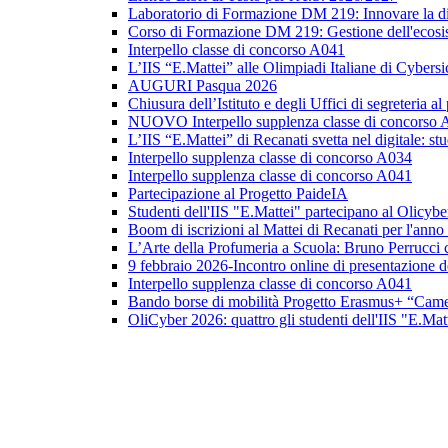
Laboratorio di Formazione DM 219: Innovare la did
Corso di Formazione DM 219: Gestione dell'ecosis
Interpello classe di concorso A041
L’IIS “E.Mattei” alle Olimpiadi Italiane di Cybers
AUGURI Pasqua 2026
Chiusura dell’Istituto e degli Uffici di segreteria al
NUOVO Interpello supplenza classe di concorso
L’IIS “E.Mattei” di Recanati svetta nel digitale: st
Interpello supplenza classe di concorso A034
Interpello supplenza classe di concorso A041
Partecipazione al Progetto PaideIA
Studenti dell'IIS "E.Mattei" partecipano al Olicyb
Boom di iscrizioni al Mattei di Recanati per l'ann
L’Arte della Profumeria a Scuola: Bruno Perrucci c
9 febbraio 2026-Incontro online di presentazione 
Interpello supplenza classe di concorso A041
Bando borse di mobilità Progetto Erasmus+ “Came
OliCyber 2026: quattro gli studenti dell'IIS "E.Matt