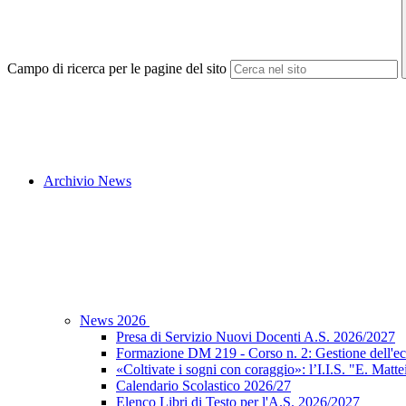
Campo di ricerca per le pagine del sito
Archivio News
News 2026
Presa di Servizio Nuovi Docenti A.S. 2026/2027
Formazione DM 219 - Corso n. 2: Gestione dell'ec
«Coltivate i sogni con coraggio»: l’I.I.S. "E. Matte
Calendario Scolastico 2026/27
Elenco Libri di Testo per l'A.S. 2026/2027