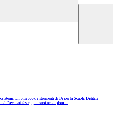
osistema Chromebook e strumenti di IA per la Scuola Digitale
i" di Recanati festeggia i suoi neodiplomati