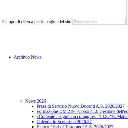
Campo di ricerca per le pagine del sito
Archivio News
News 2026
Presa di Servizio Nuovi Docenti A.S. 2026/2027
Formazione DM 219 - Corso n. 2: Gestione dell'ec
«Coltivate i sogni con coraggio»: l’I.I.S. "E. Matte
Calendario Scolastico 2026/27
Elenco Libri di Testo per l'A.S. 2026/2027