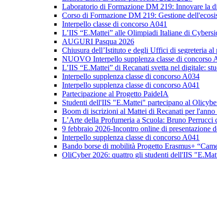
Laboratorio di Formazione DM 219: Innovare la did
Corso di Formazione DM 219: Gestione dell'ecosis
Interpello classe di concorso A041
L’IIS “E.Mattei” alle Olimpiadi Italiane di Cybers
AUGURI Pasqua 2026
Chiusura dell’Istituto e degli Uffici di segreteria al
NUOVO Interpello supplenza classe di concorso
L’IIS “E.Mattei” di Recanati svetta nel digitale: st
Interpello supplenza classe di concorso A034
Interpello supplenza classe di concorso A041
Partecipazione al Progetto PaideIA
Studenti dell'IIS "E.Mattei" partecipano al Olicyb
Boom di iscrizioni al Mattei di Recanati per l'ann
L’Arte della Profumeria a Scuola: Bruno Perrucci c
9 febbraio 2026-Incontro online di presentazione 
Interpello supplenza classe di concorso A041
Bando borse di mobilità Progetto Erasmus+ “Came
OliCyber 2026: quattro gli studenti dell'IIS "E.Matt