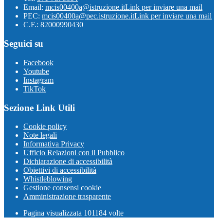
Email:
mcis00400a@istruzione.it
Link per inviare una mail
PEC:
mcis00400a@pec.istruzione.it
Link per inviare una mail
C.F.: 82000990430
Seguici su
Facebook
Youtube
Instagram
TikTok
Sezione Link Utili
Cookie policy
Note legali
Informativa Privacy
Ufficio Relazioni con il Pubblico
Dichiarazione di accessibilità
Obiettivi di accessibilità
Whistleblowing
Gestione consensi cookie
Amministrazione trasparente
Pagina visualizzata
101184
volte