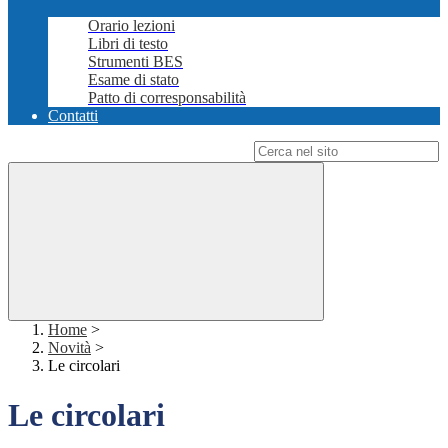
Orario lezioni
Libri di testo
Strumenti BES
Esame di stato
Patto di corresponsabilità
Contatti
Campo di ricerca per le pagine del sito
Home
>
Novità
>
Le circolari
Le circolari