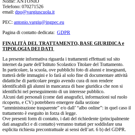
Nome:
ANTONIO
Telefono:
070271526
email:
dpo@vargiuscuola.it
PEC:
antonio.vargiu@ingpec.eu
Pagina di contatto dedicata:
GDPR
FINALITÀ DEL TRATTAMENTO, BASE GIURIDICA e
TIPOLOGIA DEI DATI
La presente informativa riguarda i trattamenti effettuati sul sito
internet da parte dell’Istituto Scolastico Titolare del Trattamento.
In particolare, la scuola, ove pubblichi foto di alunni e insegnanti,
tratterà delle immagini e lo farà al solo fine di documentare attività
didattiche di particolare pregio avendo cura di non rendere
identificabili gli alunni in mancanza di base giuridica che non si
identifichi nel perseguimento di un interesse pubblico.
Alcuni dati personali (come dati anagrafici, informazioni sul ruolo
ricoperto, e CV) potrebbero emergere dalla sezione
“amministrazione trasparente” e/o dall’ “albo online”: in quel caso il
trattamento è eseguito in forza di legge.
Ove presenti form di contatto, i dati del richiedente (principalmente
dati anagrafici e di contatto) verranno trattati per soddisfare una
esplicita richiesta precontrattuale ai sensi dell’art. 6 b) del GDPR.