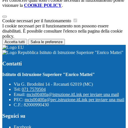
Per conoscere quali sono i cookie necessari al funzionamento potete
visionare la
COOKIE POLICY
.
Cookie necessari per il funzionamento
I cookie necessari per il funzionamento non possono essere
disabilitati. È possibile consultare l'elenco nella pagina della cookie
policy.
Accetta tutti
Salva le preferenze
Istituto di Istruzione Superiore "Enrico Mattei"
Contatti
Istituto di Istruzione Superiore "Enrico Mattei"
Via G. Brodolini 14 - Recanati 62019 (MC)
Tel:
071 7570504
Email:
mcis00400a@istruzione.it
Link per inviare una mail
PEC:
mcis00400a@pec.istruzione.it
Link per inviare una mail
C.F.: 82000990430
Seguici su
Facebook