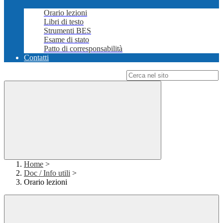
Orario lezioni
Libri di testo
Strumenti BES
Esame di stato
Patto di corresponsabilità
Contatti
Campo di ricerca per le pagine del sito
Home
>
Doc / Info utili
>
Orario lezioni