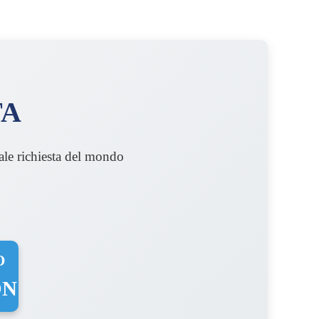
TA
uale richiesta del mondo
O
ON