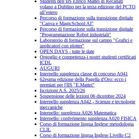
Studenti dell’IIS Enrico Mattei di Recanati
volano a Dublino per la terza edizione del PCTO
all’estero
Percorso di formazione sulla transizione digitale
"Canva e MagicSchool AI"
Percorso di formazione sulla transizione digitale
"Programmazione Robot industriali"
Laboratorio di formazione sul campo "Grafici e
applicatori con plotter"
OPEN DAYS - tutte le date
Orgoglio e competenza-i nostri studenti certificati
ICDL
AUGURI
Interpello supplenza classe di concorso A041
62esima edizione della Pagella d'Oro: ecco i
premiati per l'IIS "E.Mattei"
Iscrizioni A.S. 2025/26
Sospensione delle lezioni 06 dicembre 2024
Interpello supplenza A042 - Scienze e tecnologie
meccaniche
Interpello: supplenza A026 Matematica
Interpello: conferimento supplenza A020 FISICA
Corso di formazione lingua Inglese metodologia
CLIL
Corso di formazione lingua Inglese Livello C2