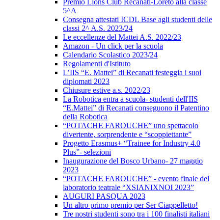
Premio Lions Club Recanati-Loreto alla classe
5^A
Consegna attestati ICDL Base agli studenti delle
classi 2^ A.S. 2023/24
Le eccellenze del Mattei A.S. 2022/23
Amazon - Un click per la scuola
Calendario Scolastico 2023/24
Regolamenti d'Istituto
L’IIS “E. Mattei” di Recanati festeggia i suoi
diplomati 2023
Chiusure estive a.s. 2022/23
La Robotica entra a scuola- studenti dell'IIS
“E.Mattei” di Recanati conseguono il Patentino
della Robotica
“POTACHE FAROUCHE” uno spettacolo
divertente, sorprendente e “scoppiettante”
Progetto Erasmus+ “Trainee for Industry 4.0
Plus”- selezioni
Inaugurazione del Bosco Urbano- 27 maggio
2023
“POTACHE FAROUCHE” - evento finale del
laboratorio teatrale “XSIANIXNOI 2023”
AUGURI PASQUA 2023
Un altro primo premio per Ser Ciappelletto!
Tre nostri studenti sono tra i 100 finalisti italiani