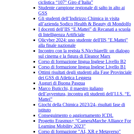
ciclistica “107° Giro d’Italia”
Studente campione regionale di salto in alto ai
GSS
Gli studenti dell’Indirizzo Chimica in visita
all’azienda Sodico Health & Beauty di Mondolfo
I docenti dell’IIS “E.Mattei” di Recanati a scuola
di Intelligenza Artificiale
Olicyber 2024: uno studente dell'IIS "E.Mattei"
alla finale nazionale
Incontro con la regista S.Nicchiarelli: un dialogo
sul cinema e la figura di Eleanor Marx
Corso di formazione lingua Inglese Livello B2
Corso di formazione lingua Inglese Livello B1
Ottimi risultati degli studenti alla Fase Provinciale
dei GSS di Atletica Leggera
Auguri di Buona Pasqua
Marco Buticchi, il maestro italiano
dell’avventura, incontra gli studenti dell’I.I.S. “E.
Mattei”
Giochi della Chimica 2023/24- risultati fase di
istituto
Conseguimento o aggiornamento ICDL
Progetto Erasmus+ “CameraMarche Alliance For
Learning Mobility 2023”
Corso di formazione "AI, XR e Metaverso"