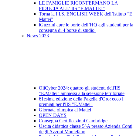
LE FAMIGLIE RICONFERMANO LA
FIDUCIA ALL' IIS “E.MATTEI”
Torna la I.I.S. ENGLISH WEEK dell’Istituto “E.
Mattei”
iGuzzini apre le porte dell’HQ agli studenti per la
consegna di 4 borse di studio.
News 2023
OliCyber 2024: quattro gli studenti dell'IIS
"E.Mattei" ammessi alla selezione territoriale
61esima edizione della Pagella d'Oro: ecco i
premiati per l'IIS "E.Mattei"
Giornata olimpica al Mattei
OPEN DAYS
Consegna Certificazioni Cambridge
Uscita didattica classe 5^A presso Azienda Conti
degli Azzoni Montefano