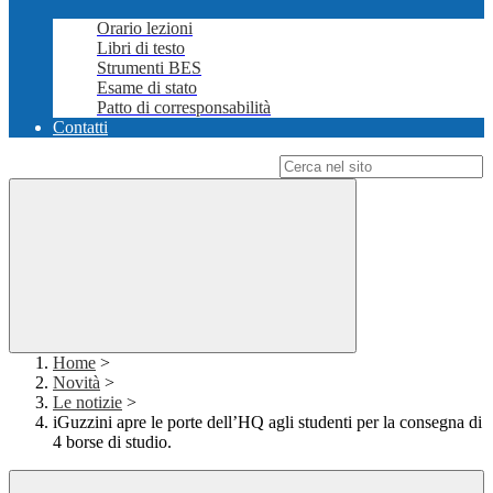
Orario lezioni
Libri di testo
Strumenti BES
Esame di stato
Patto di corresponsabilità
Contatti
Campo di ricerca per le pagine del sito
Home
>
Novità
>
Le notizie
>
iGuzzini apre le porte dell’HQ agli studenti per la consegna di
4 borse di studio.