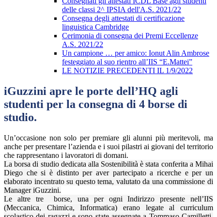
Consegnati gli attestati ICDL Base agli studenti
delle classi 2^ IPSIA dell'A.S. 2021/22
Consegna degli attestati di certificazione
linguistica Cambridge
Cerimonia di consegna dei Premi Eccellenze
A.S. 2021/22
Un campione … per amico: Ionut Alin Ambrose
festeggiato al suo rientro all’IIS “E.Mattei”
LE NOTIZIE PRECEDENTI IL 1/9/2022
iGuzzini apre le porte dell’HQ agli
studenti per la consegna di 4 borse di
studio.
Un’occasione non solo per premiare gli alunni più meritevoli, ma
anche per presentare l’azienda e i suoi pilastri ai giovani del territorio
che rappresentano i lavoratori di domani.
La borsa di studio dedicata alla Sostenibilità è stata conferita a Mihai
Diego che si è distinto per aver partecipato a ricerche e per un
elaborato incentrato su questo tema, valutato da una commissione di
Manager iGuzzini.
Le altre tre
borse, una per ogni Indirizzo presente nell’IIS
(Meccanica, Chimica, Informatica) erano legate al curriculum
scolastico dei ragazzi e sono state assegnate a Tommaso Camilletti,