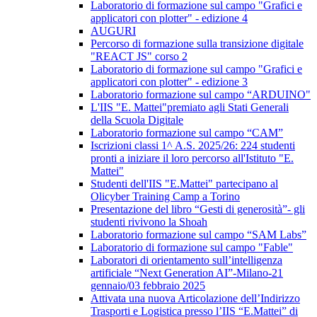
Laboratorio di formazione sul campo "Grafici e
applicatori con plotter" - edizione 4
AUGURI
Percorso di formazione sulla transizione digitale
"REACT JS" corso 2
Laboratorio di formazione sul campo "Grafici e
applicatori con plotter" - edizione 3
Laboratorio formazione sul campo “ARDUINO"
L'IIS "E. Mattei"premiato agli Stati Generali
della Scuola Digitale
Laboratorio formazione sul campo “CAM”
Iscrizioni classi 1^ A.S. 2025/26: 224 studenti
pronti a iniziare il loro percorso all'Istituto "E.
Mattei"
Studenti dell'IIS "E.Mattei" partecipano al
Olicyber Training Camp a Torino
Presentazione del libro “Gesti di generosità”- gli
studenti rivivono la Shoah
Laboratorio formazione sul campo “SAM Labs”
Laboratorio di formazione sul campo "Fable"
Laboratori di orientamento sull’intelligenza
artificiale “Next Generation AI”-Milano-21
gennaio/03 febbraio 2025
Attivata una nuova Articolazione dell’Indirizzo
Trasporti e Logistica presso l’IIS “E.Mattei” di