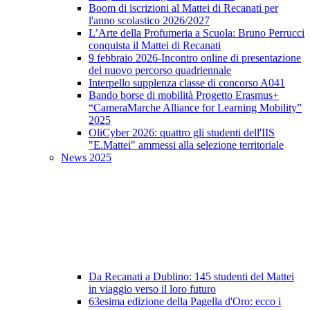
Boom di iscrizioni al Mattei di Recanati per
l'anno scolastico 2026/2027
L’Arte della Profumeria a Scuola: Bruno Perrucci
conquista il Mattei di Recanati
9 febbraio 2026-Incontro online di presentazione
del nuovo percorso quadriennale
Interpello supplenza classe di concorso A041
Bando borse di mobilità Progetto Erasmus+
“CameraMarche Alliance for Learning Mobility”
2025
OliCyber 2026: quattro gli studenti dell'IIS
"E.Mattei" ammessi alla selezione territoriale
News 2025
Da Recanati a Dublino: 145 studenti del Mattei
in viaggio verso il loro futuro
63esima edizione della Pagella d'Oro: ecco i