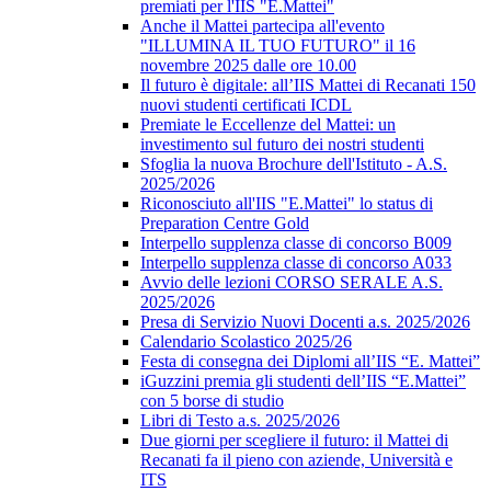
premiati per l'IIS "E.Mattei"
Anche il Mattei partecipa all'evento
"ILLUMINA IL TUO FUTURO" il 16
novembre 2025 dalle ore 10.00
Il futuro è digitale: all’IIS Mattei di Recanati 150
nuovi studenti certificati ICDL
Premiate le Eccellenze del Mattei: un
investimento sul futuro dei nostri studenti
Sfoglia la nuova Brochure dell'Istituto - A.S.
2025/2026
Riconosciuto all'IIS "E.Mattei" lo status di
Preparation Centre Gold
Interpello supplenza classe di concorso B009
Interpello supplenza classe di concorso A033
Avvio delle lezioni CORSO SERALE A.S.
2025/2026
Presa di Servizio Nuovi Docenti a.s. 2025/2026
Calendario Scolastico 2025/26
Festa di consegna dei Diplomi all’IIS “E. Mattei”
iGuzzini premia gli studenti dell’IIS “E.Mattei”
con 5 borse di studio
Libri di Testo a.s. 2025/2026
Due giorni per scegliere il futuro: il Mattei di
Recanati fa il pieno con aziende, Università e
ITS