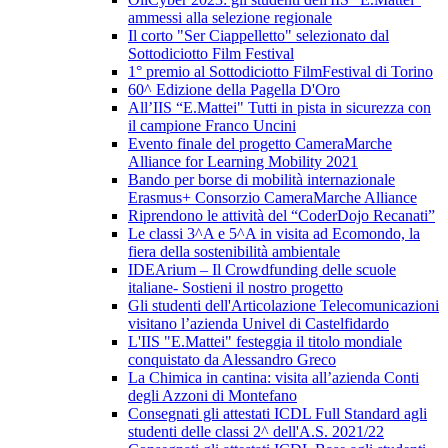
ammessi alla selezione regionale
Il corto "Ser Ciappelletto" selezionato dal
Sottodiciotto Film Festival
1° premio al Sottodiciotto FilmFestival di Torino
60^ Edizione della Pagella D'Oro
All’IIS “E.Mattei" Tutti in pista in sicurezza con
il campione Franco Uncini
Evento finale del progetto CameraMarche
Alliance for Learning Mobility 2021
Bando per borse di mobilità internazionale
Erasmus+ Consorzio CameraMarche Alliance
Riprendono le attività del “CoderDojo Recanati”
Le classi 3^A e 5^A in visita ad Ecomondo, la
fiera della sostenibilità ambientale
IDEArium – Il Crowdfunding delle scuole
italiane- Sostieni il nostro progetto
Gli studenti dell'Articolazione Telecomunicazioni
visitano l’azienda Univel di Castelfidardo
L'IIS "E.Mattei" festeggia il titolo mondiale
conquistato da Alessandro Greco
La Chimica in cantina: visita all’azienda Conti
degli Azzoni di Montefano
Consegnati gli attestati ICDL Full Standard agli
studenti delle classi 2^ dell'A.S. 2021/22