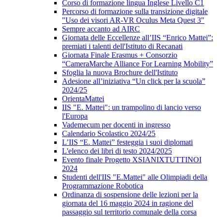
Corso di formazione lingua Inglese Livello C1
Percorso di formazione sulla transizione digitale
"Uso dei visori AR-VR Oculus Meta Quest 3"
Sempre accanto ad AIRC
Giornata delle Eccellenze all’IIS “Enrico Mattei”:
premiati i talenti dell'Istituto di Recanati
Giornata Finale Erasmus + Consorzio
“CameraMarche Alliance For Learning Mobility”
Sfoglia la nuova Brochure dell'Istituto
Adesione all’iniziativa “Un click per la scuola”
2024/25
OrientaMattei
IIS "E. Mattei": un trampolino di lancio verso
l'Europa
Vademecum per docenti in ingresso
Calendario Scolastico 2024/25
L’IIS “E. Mattei” festeggia i suoi diplomati
L'elenco dei libri di testo 2024/2025
Evento finale Progetto XSIANIXTUTTINOI
2024
Studenti dell'IIS "E.Mattei" alle Olimpiadi della
Programmazione Robotica
Ordinanza di sospensione delle lezioni per la
giornata del 16 maggio 2024 in ragione del
passaggio sul territorio comunale della corsa