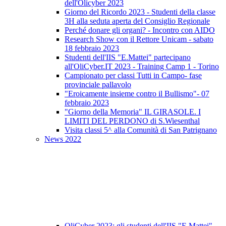
dell'Olicyber 2023
Giorno del Ricordo 2023 - Studenti della classe
3H alla seduta aperta del Consiglio Regionale
Perché donare gli organi? - Incontro con AIDO
Research Show con il Rettore Unicam - sabato
18 febbraio 2023
Studenti dell'IIS "E.Mattei" partecipano
all'OliCyber.IT 2023 - Training Camp 1 - Torino
Campionato per classi Tutti in Campo- fase
provinciale pallavolo
"Eroicamente insieme contro il Bullismo"- 07
febbraio 2023
"Giorno della Memoria" IL GIRASOLE. I
LIMITI DEL PERDONO di S.Wiesenthal
Visita classi 5^ alla Comunità di San Patrignano
News 2022
OliCyber 2023: gli studenti dell'IIS "E.Mattei"