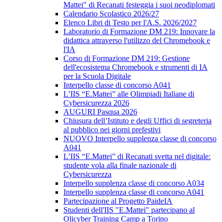
Mattei" di Recanati festeggia i suoi neodiplomati
Calendario Scolastico 2026/27
Elenco Libri di Testo per l'A.S. 2026/2027
Laboratorio di Formazione DM 219: Innovare la
didattica attraverso l'utilizzo del Chromebook e
l'IA
Corso di Formazione DM 219: Gestione
dell'ecosistema Chromebook e strumenti di IA
per la Scuola Digitale
Interpello classe di concorso A041
L’IIS “E.Mattei” alle Olimpiadi Italiane di
Cybersicurezza 2026
AUGURI Pasqua 2026
Chiusura dell’Istituto e degli Uffici di segreteria
al pubblico nei giorni prefestivi
NUOVO Interpello supplenza classe di concorso
A041
L’IIS “E.Mattei” di Recanati svetta nel digitale:
studente vola alla finale nazionale di
Cybersicurezza
Interpello supplenza classe di concorso A034
Interpello supplenza classe di concorso A041
Partecipazione al Progetto PaideIA
Studenti dell'IIS "E.Mattei" partecipano al
Olicyber Training Camp a Torino