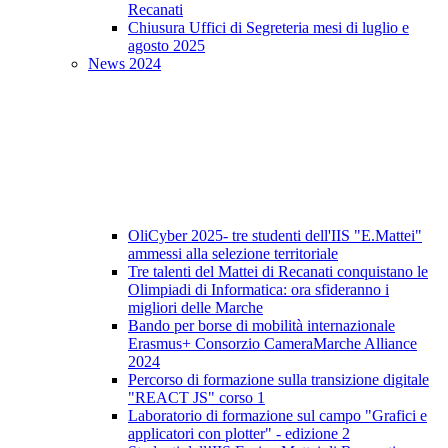
Recanati
Chiusura Uffici di Segreteria mesi di luglio e
agosto 2025
News 2024
OliCyber 2025- tre studenti dell'IIS "E.Mattei"
ammessi alla selezione territoriale
Tre talenti del Mattei di Recanati conquistano le
Olimpiadi di Informatica: ora sfideranno i
migliori delle Marche
Bando per borse di mobilità internazionale
Erasmus+ Consorzio CameraMarche Alliance
2024
Percorso di formazione sulla transizione digitale
"REACT JS" corso 1
Laboratorio di formazione sul campo "Grafici e
applicatori con plotter" - edizione 2