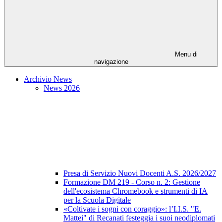
Menu di
navigazione
Archivio News
News 2026
Presa di Servizio Nuovi Docenti A.S. 2026/2027
Formazione DM 219 - Corso n. 2: Gestione
dell'ecosistema Chromebook e strumenti di IA
per la Scuola Digitale
«Coltivate i sogni con coraggio»: l’I.I.S. "E.
Mattei" di Recanati festeggia i suoi neodiplomati