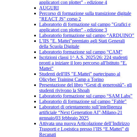
applicatori con plotter" - edizione 4
AUGURI
Percorso di formazione sulla transizione digitale
"REACT JS" corso 2
Laboratorio di formazione sul campo "Grafici e
applicatori con plotter" - edizione 3
Laboratorio formazione sul campo “ARDUINO"
L'IIS "E. Mattei"premiato agli Stati Generali
della Scuola Digitale
Laboratorio formazione sul campo “CAM”
Iscrizioni classi 1^ A.S. 2025/26: 224 studenti
pronti a iniziare il loro percorso all'Istituto "E.
Mattei"
Studenti dell'IIS "E.Mattei" partecipano al
Olicyber Training Camp a Torino
Presentazione del libro “Gesti di generosità”- gli
studenti rivivono la Shoah
Laboratorio formazione sul campo “SAM Labs”
Laboratorio di formazione sul campo "Fable"
Laboratori di orientamento sull’intelligenza
artificiale “Next Generation AI”-Milano-21
gennaio/03 febbraio 2025
Attivata una nuova Articolazione dell’Indirizzo
Trasporti e Logistica presso l’IIS “E.Mattei” di
Recanati