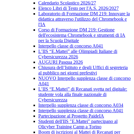
Calendario Scolastico 2026/27
Elenco Libri di Testo per l'A.S. 2026/2027
Laboratorio di Formazione DM 219: Innovare la
didattica attraverso l'utilizzo del Chromebook e
l'IA
Corso di Formazione DM 219: Gestione
dell'ecosistema Chromebook e strumenti di IA
per la Scuola Digitale
Interpello classe di concorso A041
L’IIS “E.Mattei” alle Olimpiadi Italiane di
Cybersicurezza 2026
AUGURI Pasqua 2026
Chiusura dell’Istituto e degli Uffici di segreteria
al pubblico nei giorni prefestivi
NUOVO Interpello supplenza classe di concorso
A041
L’IIS “E.Mattei” di Recanati svetta nel digitale:
studente vola alla finale nazionale di
Cybersicurezza
Interpello supplenza classe di concorso A034
Interpello supplenza classe di concorso A041
Partecipazione al Progetto PaideIA
Studenti dell'IIS "E.Mattei" partecipano al
Olicyber Training Camp a Torino
Boom di iscrizioni al Mattei di Recanati per