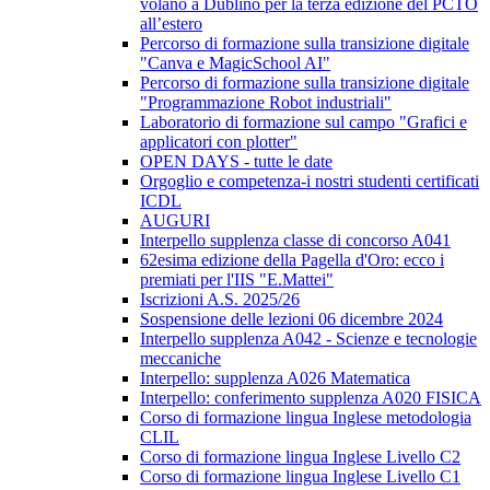
volano a Dublino per la terza edizione del PCTO
all’estero
Percorso di formazione sulla transizione digitale
"Canva e MagicSchool AI"
Percorso di formazione sulla transizione digitale
"Programmazione Robot industriali"
Laboratorio di formazione sul campo "Grafici e
applicatori con plotter"
OPEN DAYS - tutte le date
Orgoglio e competenza-i nostri studenti certificati
ICDL
AUGURI
Interpello supplenza classe di concorso A041
62esima edizione della Pagella d'Oro: ecco i
premiati per l'IIS "E.Mattei"
Iscrizioni A.S. 2025/26
Sospensione delle lezioni 06 dicembre 2024
Interpello supplenza A042 - Scienze e tecnologie
meccaniche
Interpello: supplenza A026 Matematica
Interpello: conferimento supplenza A020 FISICA
Corso di formazione lingua Inglese metodologia
CLIL
Corso di formazione lingua Inglese Livello C2
Corso di formazione lingua Inglese Livello C1