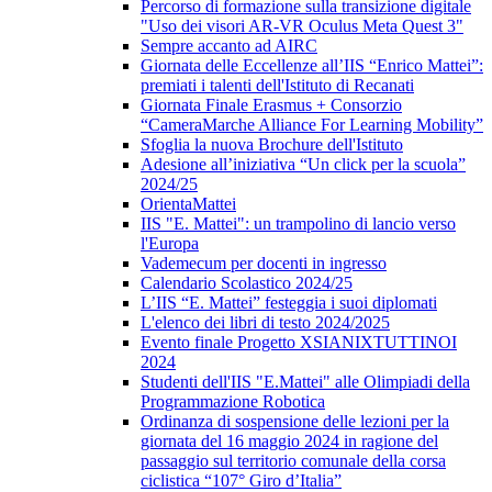
Percorso di formazione sulla transizione digitale
"Uso dei visori AR-VR Oculus Meta Quest 3"
Sempre accanto ad AIRC
Giornata delle Eccellenze all’IIS “Enrico Mattei”:
premiati i talenti dell'Istituto di Recanati
Giornata Finale Erasmus + Consorzio
“CameraMarche Alliance For Learning Mobility”
Sfoglia la nuova Brochure dell'Istituto
Adesione all’iniziativa “Un click per la scuola”
2024/25
OrientaMattei
IIS "E. Mattei": un trampolino di lancio verso
l'Europa
Vademecum per docenti in ingresso
Calendario Scolastico 2024/25
L’IIS “E. Mattei” festeggia i suoi diplomati
L'elenco dei libri di testo 2024/2025
Evento finale Progetto XSIANIXTUTTINOI
2024
Studenti dell'IIS "E.Mattei" alle Olimpiadi della
Programmazione Robotica
Ordinanza di sospensione delle lezioni per la
giornata del 16 maggio 2024 in ragione del
passaggio sul territorio comunale della corsa
ciclistica “107° Giro d’Italia”