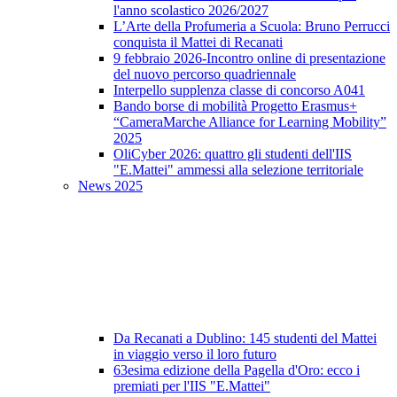
l'anno scolastico 2026/2027
L’Arte della Profumeria a Scuola: Bruno Perrucci
conquista il Mattei di Recanati
9 febbraio 2026-Incontro online di presentazione
del nuovo percorso quadriennale
Interpello supplenza classe di concorso A041
Bando borse di mobilità Progetto Erasmus+
“CameraMarche Alliance for Learning Mobility”
2025
OliCyber 2026: quattro gli studenti dell'IIS
"E.Mattei" ammessi alla selezione territoriale
News 2025
Da Recanati a Dublino: 145 studenti del Mattei
in viaggio verso il loro futuro
63esima edizione della Pagella d'Oro: ecco i
premiati per l'IIS "E.Mattei"