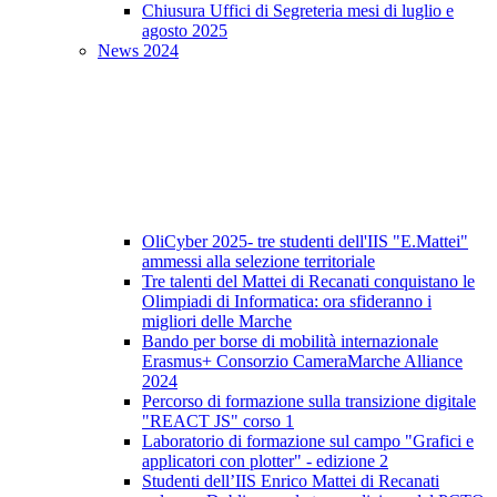
Chiusura Uffici di Segreteria mesi di luglio e
agosto 2025
News 2024
OliCyber 2025- tre studenti dell'IIS "E.Mattei"
ammessi alla selezione territoriale
Tre talenti del Mattei di Recanati conquistano le
Olimpiadi di Informatica: ora sfideranno i
migliori delle Marche
Bando per borse di mobilità internazionale
Erasmus+ Consorzio CameraMarche Alliance
2024
Percorso di formazione sulla transizione digitale
"REACT JS" corso 1
Laboratorio di formazione sul campo "Grafici e
applicatori con plotter" - edizione 2
Studenti dell’IIS Enrico Mattei di Recanati