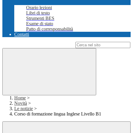
Orario lezioni
Libri di testo
Strumenti BES
Esame di stato
Patto di corresponsabilità
Contatti
Campo di ricerca per le pagine del sito
Home
>
Novità
>
Le notizie
>
Corso di formazione lingua Inglese Livello B1