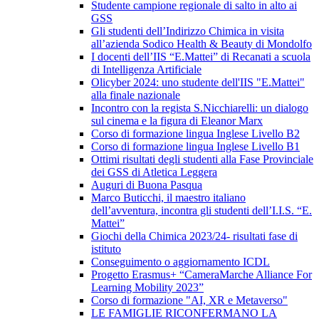
Studente campione regionale di salto in alto ai
GSS
Gli studenti dell’Indirizzo Chimica in visita
all’azienda Sodico Health & Beauty di Mondolfo
I docenti dell’IIS “E.Mattei” di Recanati a scuola
di Intelligenza Artificiale
Olicyber 2024: uno studente dell'IIS "E.Mattei"
alla finale nazionale
Incontro con la regista S.Nicchiarelli: un dialogo
sul cinema e la figura di Eleanor Marx
Corso di formazione lingua Inglese Livello B2
Corso di formazione lingua Inglese Livello B1
Ottimi risultati degli studenti alla Fase Provinciale
dei GSS di Atletica Leggera
Auguri di Buona Pasqua
Marco Buticchi, il maestro italiano
dell’avventura, incontra gli studenti dell’I.I.S. “E.
Mattei”
Giochi della Chimica 2023/24- risultati fase di
istituto
Conseguimento o aggiornamento ICDL
Progetto Erasmus+ “CameraMarche Alliance For
Learning Mobility 2023”
Corso di formazione "AI, XR e Metaverso"
LE FAMIGLIE RICONFERMANO LA