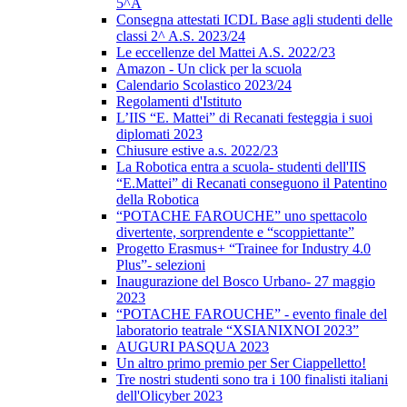
5^A
Consegna attestati ICDL Base agli studenti delle
classi 2^ A.S. 2023/24
Le eccellenze del Mattei A.S. 2022/23
Amazon - Un click per la scuola
Calendario Scolastico 2023/24
Regolamenti d'Istituto
L’IIS “E. Mattei” di Recanati festeggia i suoi
diplomati 2023
Chiusure estive a.s. 2022/23
La Robotica entra a scuola- studenti dell'IIS
“E.Mattei” di Recanati conseguono il Patentino
della Robotica
“POTACHE FAROUCHE” uno spettacolo
divertente, sorprendente e “scoppiettante”
Progetto Erasmus+ “Trainee for Industry 4.0
Plus”- selezioni
Inaugurazione del Bosco Urbano- 27 maggio
2023
“POTACHE FAROUCHE” - evento finale del
laboratorio teatrale “XSIANIXNOI 2023”
AUGURI PASQUA 2023
Un altro primo premio per Ser Ciappelletto!
Tre nostri studenti sono tra i 100 finalisti italiani
dell'Olicyber 2023