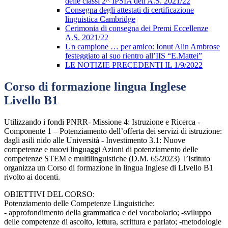
delle classi 2^ IPSIA dell'A.S. 2021/22
Consegna degli attestati di certificazione
linguistica Cambridge
Cerimonia di consegna dei Premi Eccellenze
A.S. 2021/22
Un campione … per amico: Ionut Alin Ambrose
festeggiato al suo rientro all’IIS “E.Mattei”
LE NOTIZIE PRECEDENTI IL 1/9/2022
Corso di formazione lingua Inglese
Livello B1
Utilizzando i fondi PNRR- Missione 4: Istruzione e Ricerca -
Componente 1 – Potenziamento dell’offerta dei servizi di istruzione:
dagli asili nido alle Università - Investimento 3.1: Nuove
competenze e nuovi linguaggi Azioni di potenziamento delle
competenze STEM e multilinguistiche (D.M. 65/2023) l’Istituto
organizza un Corso di formazione in lingua Inglese di LIvello B1
rivolto ai docenti.
OBIETTIVI DEL CORSO:
Potenziamento delle Competenze Linguistiche:
- approfondimento della grammatica e del vocabolario; -sviluppo
delle competenze di ascolto, lettura, scrittura e parlato; -metodologie