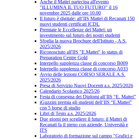
Anche il Mattei partecipa all'evento
"ILLUMINA IL TUO FUTURO" il 16
novembre 2025 dalle ore 10.00
Il futuro è digitale: all’IIS Mattei di Recanati 150
nuovi studenti certificati ICDL
Premiate le Eccellenze del Mattei: un
investimento sul futuro dei nostri studenti
Sfoglia la nuova Brochure dell'Istituto - A.S.
2025/2026
Riconosciuto all'IIS "E.Mattei" lo status di
Preparation Centre Gold
Interpello supplenza classe di concorso B009
Interpello supplenza classe di concorso A033
Avvio delle lezioni CORSO SERALE A.S.
2025/2026
Presa di Servizio Nuovi Docenti a.s. 2025/2026
Calendario Scolastico 2025/26
Festa di consegna dei Diplomi all’IIS “E. Mattei”
iGuzzini premia gli studenti dell’IIS “E.Mattei”
con 5 borse di studio
Libri di Testo a.s. 2025/2026
Due giorni per scegliere il futuro: il Mattei di
Recanati fa il pieno con aziende, Università e
ITS
Laboratorio di formazione sul campo "Grafici e