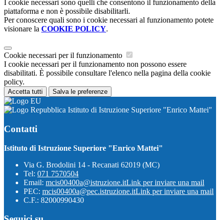
I cookie necessari sono quelli che consentono il funzionamento della
piattaforma e non è possibile disabilitarli.
Per conoscere quali sono i cookie necessari al funzionamento potete
visionare la
COOKIE POLICY
.
Cookie necessari per il funzionamento
I cookie necessari per il funzionamento non possono essere
disabilitati. È possibile consultare l'elenco nella pagina della cookie
policy.
Accetta tutti
Salva le preferenze
Istituto di Istruzione Superiore "Enrico Mattei"
Contatti
Istituto di Istruzione Superiore "Enrico Mattei"
Via G. Brodolini 14 - Recanati 62019 (MC)
Tel:
071 7570504
Email:
mcis00400a@istruzione.it
Link per inviare una mail
PEC:
mcis00400a@pec.istruzione.it
Link per inviare una mail
C.F.: 82000990430
Seguici su