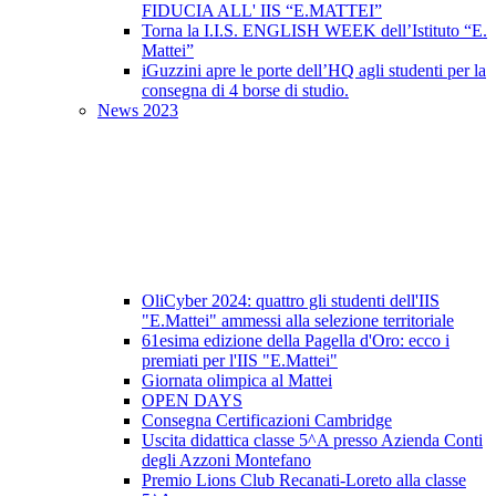
FIDUCIA ALL' IIS “E.MATTEI”
Torna la I.I.S. ENGLISH WEEK dell’Istituto “E.
Mattei”
iGuzzini apre le porte dell’HQ agli studenti per la
consegna di 4 borse di studio.
News 2023
OliCyber 2024: quattro gli studenti dell'IIS
"E.Mattei" ammessi alla selezione territoriale
61esima edizione della Pagella d'Oro: ecco i
premiati per l'IIS "E.Mattei"
Giornata olimpica al Mattei
OPEN DAYS
Consegna Certificazioni Cambridge
Uscita didattica classe 5^A presso Azienda Conti
degli Azzoni Montefano
Premio Lions Club Recanati-Loreto alla classe