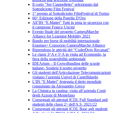
Il corto "Ser Ciappelletto" selezionato dal
Sottodiciotto Film Festival
1° premio al Sottodiciotto FilmFestival di Torino
60^ Edizione della Pagella D'Oro
All’IIS “E.Mattei" Tutti in pista in sicurezza con
il campione Franco Uncini
Evento finale del progetto CameraMarche
Alliance for Learning Mobility 2021
Bando per borse di mobilità internazionale
Erasmus+ Consorzio CameraMarche Alliance
Riprendono le attività del “CoderDojo Recanati”
Le classi 3^A e 5^A in visita ad Ecomondo, la
fiera della sostenibilità ambientale
IDEArium – Il Crowdfunding delle scuole
italiane- Sostieni il nostro progetto
Gli studenti dell'Articolazione Telecomunicazioni
visitano l’azienda Univel di Castelfidardo
L'IIS "E.Mattei" festeggia il titolo mondiale
conquistato da Alessandro Greco
La Chimica in cantina: visita all’azienda Conti
degli Azzoni di Montefano
Consegnati gli attestati ICDL Full Standard agli
studenti delle classi 2^ dell'A.S. 2021/22
Consegnati gli attestati ICDL Base agli studenti