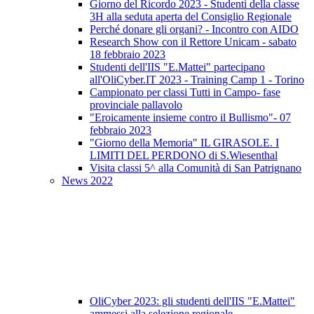
Giorno del Ricordo 2023 - Studenti della classe
3H alla seduta aperta del Consiglio Regionale
Perché donare gli organi? - Incontro con AIDO
Research Show con il Rettore Unicam - sabato
18 febbraio 2023
Studenti dell'IIS "E.Mattei" partecipano
all'OliCyber.IT 2023 - Training Camp 1 - Torino
Campionato per classi Tutti in Campo- fase
provinciale pallavolo
"Eroicamente insieme contro il Bullismo"- 07
febbraio 2023
"Giorno della Memoria" IL GIRASOLE. I
LIMITI DEL PERDONO di S.Wiesenthal
Visita classi 5^ alla Comunità di San Patrignano
News 2022
OliCyber 2023: gli studenti dell'IIS "E.Mattei"
ammessi alla selezione regionale