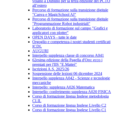
volano a Dublino per la terza edizione del PCTO
all’estero
Percorso di formazione sulla transizione digitale
"Canva e MagicSchool AI"
Percorso di formazione sulla transizione digitale
"Programmazione Robot industriali"
Laboratorio di formazione sul campo "Grafici e
applicatori con plotter"
OPEN DAYS - tutte le date
Orgoglio e competenza-i nostri studenti certificati
ICDL
AUGURI
Interpello supplenza classe di concorso A041
62esima edizione della Pagella d'Oro: ecco i
premiati per l'IIS "E.Mattei"
Iscrizioni A.S. 2025/26
Sospensione delle lezioni 06 dicembre 2024
Interpello supplenza A042 - Scienze e tecnologie
meccaniche
Interpello: supplenza A026 Matematica
Interpello: conferimento supplenza A020 FISICA
Corso di formazione lingua Inglese metodologia
CLIL
Corso di formazione lingua Inglese Livello C2
Corso di formazione lingua Inglese Livello C1