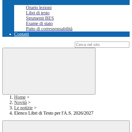
Orario lezioni
Libri di testo
Strumenti BES
Esame di stato
Patto di corresponsabilità
Contatti
Campo di ricerca per le pagine del sito
Home
>
Novità
>
Le notizie
>
Elenco Libri di Testo per l'A.S. 2026/2027