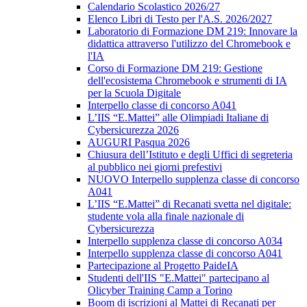
Calendario Scolastico 2026/27
Elenco Libri di Testo per l'A.S. 2026/2027
Laboratorio di Formazione DM 219: Innovare la
didattica attraverso l'utilizzo del Chromebook e
l'IA
Corso di Formazione DM 219: Gestione
dell'ecosistema Chromebook e strumenti di IA
per la Scuola Digitale
Interpello classe di concorso A041
L’IIS “E.Mattei” alle Olimpiadi Italiane di
Cybersicurezza 2026
AUGURI Pasqua 2026
Chiusura dell’Istituto e degli Uffici di segreteria
al pubblico nei giorni prefestivi
NUOVO Interpello supplenza classe di concorso
A041
L’IIS “E.Mattei” di Recanati svetta nel digitale:
studente vola alla finale nazionale di
Cybersicurezza
Interpello supplenza classe di concorso A034
Interpello supplenza classe di concorso A041
Partecipazione al Progetto PaideIA
Studenti dell'IIS "E.Mattei" partecipano al
Olicyber Training Camp a Torino
Boom di iscrizioni al Mattei di Recanati per