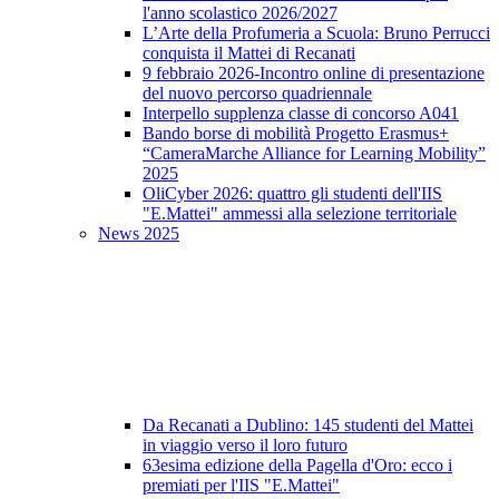
l'anno scolastico 2026/2027
L’Arte della Profumeria a Scuola: Bruno Perrucci
conquista il Mattei di Recanati
9 febbraio 2026-Incontro online di presentazione
del nuovo percorso quadriennale
Interpello supplenza classe di concorso A041
Bando borse di mobilità Progetto Erasmus+
“CameraMarche Alliance for Learning Mobility”
2025
OliCyber 2026: quattro gli studenti dell'IIS
"E.Mattei" ammessi alla selezione territoriale
News 2025
Da Recanati a Dublino: 145 studenti del Mattei
in viaggio verso il loro futuro
63esima edizione della Pagella d'Oro: ecco i
premiati per l'IIS "E.Mattei"