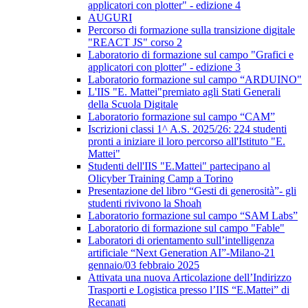
applicatori con plotter" - edizione 4
AUGURI
Percorso di formazione sulla transizione digitale
"REACT JS" corso 2
Laboratorio di formazione sul campo "Grafici e
applicatori con plotter" - edizione 3
Laboratorio formazione sul campo “ARDUINO"
L'IIS "E. Mattei"premiato agli Stati Generali
della Scuola Digitale
Laboratorio formazione sul campo “CAM”
Iscrizioni classi 1^ A.S. 2025/26: 224 studenti
pronti a iniziare il loro percorso all'Istituto "E.
Mattei"
Studenti dell'IIS "E.Mattei" partecipano al
Olicyber Training Camp a Torino
Presentazione del libro “Gesti di generosità”- gli
studenti rivivono la Shoah
Laboratorio formazione sul campo “SAM Labs”
Laboratorio di formazione sul campo "Fable"
Laboratori di orientamento sull’intelligenza
artificiale “Next Generation AI”-Milano-21
gennaio/03 febbraio 2025
Attivata una nuova Articolazione dell’Indirizzo
Trasporti e Logistica presso l’IIS “E.Mattei” di
Recanati