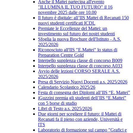
Anche il Mattei partecipa all'evento
"ILLUMINA IL TUO FUTURO" il 16
novembre 2025 dalle ore 10.00
Il futuro è digitale: all’IIS Mattei di Recanati 150
nuovi studenti certificati ICDL
Premiate le Eccellenze del Mattei: un
investimento sul futuro dei nostri studenti
Sfoglia la nuova Brochure dell'Istituto - A.S.
2025/2026
Riconosciuto all'IIS "E.Mattei" lo status di
Preparation Centre Gold
Interpello supplenza classe di concorso B009
Interpello supplenza classe di concorso A033
Avvio delle lezioni CORSO SERALE A.S.
2025/2026
Presa di Servizio Nuovi Docenti a.s. 2025/2026
Calendario Scolastico 2025/26
Festa di consegna dei Diplomi all’IIS “E. Mattei”
iGuzzini premia gli studenti dell’IIS “E.Mattei”
con 5 borse di studio
Libri di Testo a.s. 2025/2026
Due giorni per scegliere il futuro: il Mattei di
Recanati fa il pieno con aziende, Università e
ITS
Laboratorio di formazione sul campo "Grafici e