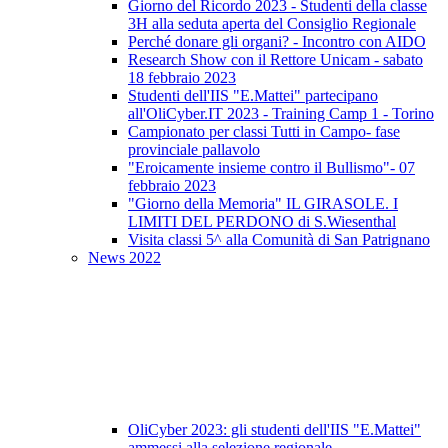
Giorno del Ricordo 2023 - Studenti della classe
3H alla seduta aperta del Consiglio Regionale
Perché donare gli organi? - Incontro con AIDO
Research Show con il Rettore Unicam - sabato
18 febbraio 2023
Studenti dell'IIS "E.Mattei" partecipano
all'OliCyber.IT 2023 - Training Camp 1 - Torino
Campionato per classi Tutti in Campo- fase
provinciale pallavolo
"Eroicamente insieme contro il Bullismo"- 07
febbraio 2023
"Giorno della Memoria" IL GIRASOLE. I
LIMITI DEL PERDONO di S.Wiesenthal
Visita classi 5^ alla Comunità di San Patrignano
News 2022
OliCyber 2023: gli studenti dell'IIS "E.Mattei"
ammessi alla selezione regionale