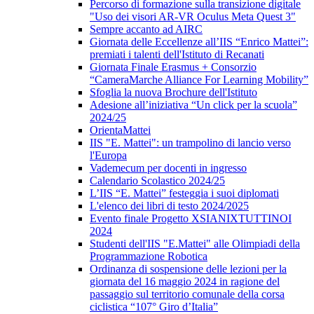
Percorso di formazione sulla transizione digitale
"Uso dei visori AR-VR Oculus Meta Quest 3"
Sempre accanto ad AIRC
Giornata delle Eccellenze all’IIS “Enrico Mattei”:
premiati i talenti dell'Istituto di Recanati
Giornata Finale Erasmus + Consorzio
“CameraMarche Alliance For Learning Mobility”
Sfoglia la nuova Brochure dell'Istituto
Adesione all’iniziativa “Un click per la scuola”
2024/25
OrientaMattei
IIS "E. Mattei": un trampolino di lancio verso
l'Europa
Vademecum per docenti in ingresso
Calendario Scolastico 2024/25
L’IIS “E. Mattei” festeggia i suoi diplomati
L'elenco dei libri di testo 2024/2025
Evento finale Progetto XSIANIXTUTTINOI
2024
Studenti dell'IIS "E.Mattei" alle Olimpiadi della
Programmazione Robotica
Ordinanza di sospensione delle lezioni per la
giornata del 16 maggio 2024 in ragione del
passaggio sul territorio comunale della corsa
ciclistica “107° Giro d’Italia”