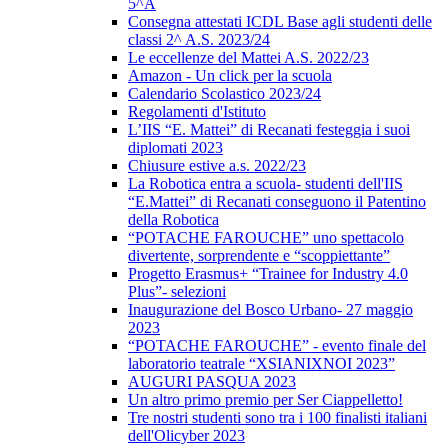
5^A
Consegna attestati ICDL Base agli studenti delle
classi 2^ A.S. 2023/24
Le eccellenze del Mattei A.S. 2022/23
Amazon - Un click per la scuola
Calendario Scolastico 2023/24
Regolamenti d'Istituto
L’IIS “E. Mattei” di Recanati festeggia i suoi
diplomati 2023
Chiusure estive a.s. 2022/23
La Robotica entra a scuola- studenti dell'IIS
“E.Mattei” di Recanati conseguono il Patentino
della Robotica
“POTACHE FAROUCHE” uno spettacolo
divertente, sorprendente e “scoppiettante”
Progetto Erasmus+ “Trainee for Industry 4.0
Plus”- selezioni
Inaugurazione del Bosco Urbano- 27 maggio
2023
“POTACHE FAROUCHE” - evento finale del
laboratorio teatrale “XSIANIXNOI 2023”
AUGURI PASQUA 2023
Un altro primo premio per Ser Ciappelletto!
Tre nostri studenti sono tra i 100 finalisti italiani
dell'Olicyber 2023