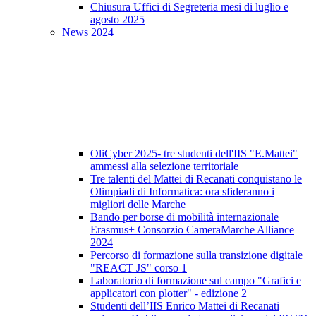
Chiusura Uffici di Segreteria mesi di luglio e
agosto 2025
News 2024
OliCyber 2025- tre studenti dell'IIS "E.Mattei"
ammessi alla selezione territoriale
Tre talenti del Mattei di Recanati conquistano le
Olimpiadi di Informatica: ora sfideranno i
migliori delle Marche
Bando per borse di mobilità internazionale
Erasmus+ Consorzio CameraMarche Alliance
2024
Percorso di formazione sulla transizione digitale
"REACT JS" corso 1
Laboratorio di formazione sul campo "Grafici e
applicatori con plotter" - edizione 2
Studenti dell’IIS Enrico Mattei di Recanati