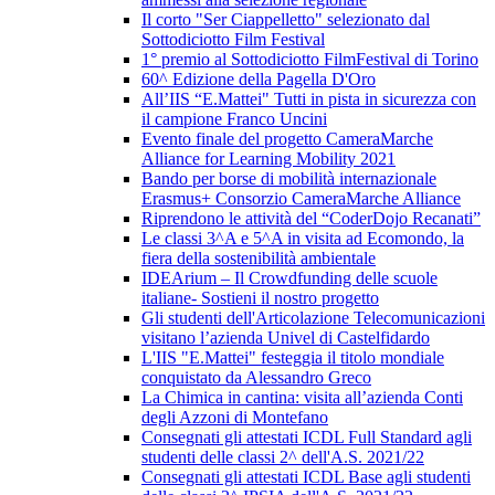
Il corto "Ser Ciappelletto" selezionato dal
Sottodiciotto Film Festival
1° premio al Sottodiciotto FilmFestival di Torino
60^ Edizione della Pagella D'Oro
All’IIS “E.Mattei" Tutti in pista in sicurezza con
il campione Franco Uncini
Evento finale del progetto CameraMarche
Alliance for Learning Mobility 2021
Bando per borse di mobilità internazionale
Erasmus+ Consorzio CameraMarche Alliance
Riprendono le attività del “CoderDojo Recanati”
Le classi 3^A e 5^A in visita ad Ecomondo, la
fiera della sostenibilità ambientale
IDEArium – Il Crowdfunding delle scuole
italiane- Sostieni il nostro progetto
Gli studenti dell'Articolazione Telecomunicazioni
visitano l’azienda Univel di Castelfidardo
L'IIS "E.Mattei" festeggia il titolo mondiale
conquistato da Alessandro Greco
La Chimica in cantina: visita all’azienda Conti
degli Azzoni di Montefano
Consegnati gli attestati ICDL Full Standard agli
studenti delle classi 2^ dell'A.S. 2021/22
Consegnati gli attestati ICDL Base agli studenti