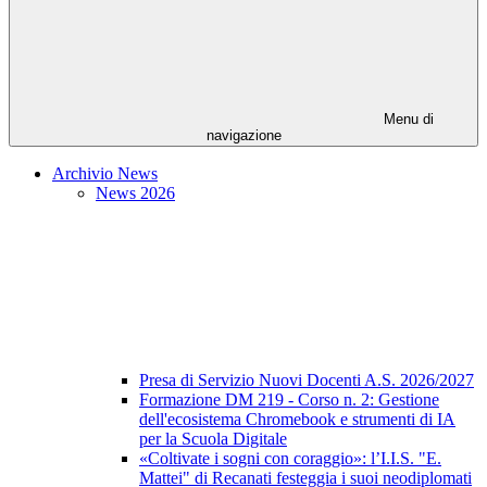
Menu di
navigazione
Archivio News
News 2026
Presa di Servizio Nuovi Docenti A.S. 2026/2027
Formazione DM 219 - Corso n. 2: Gestione
dell'ecosistema Chromebook e strumenti di IA
per la Scuola Digitale
«Coltivate i sogni con coraggio»: l’I.I.S. "E.
Mattei" di Recanati festeggia i suoi neodiplomati