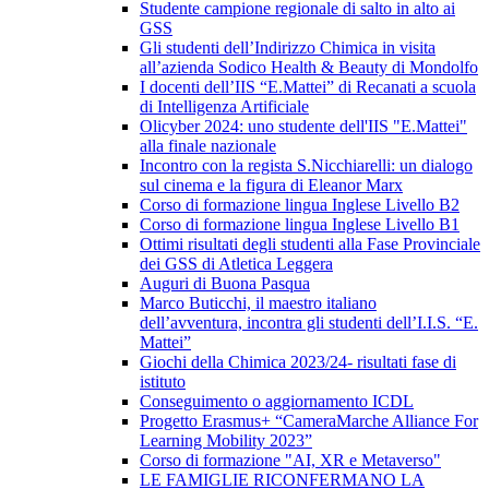
Studente campione regionale di salto in alto ai
GSS
Gli studenti dell’Indirizzo Chimica in visita
all’azienda Sodico Health & Beauty di Mondolfo
I docenti dell’IIS “E.Mattei” di Recanati a scuola
di Intelligenza Artificiale
Olicyber 2024: uno studente dell'IIS "E.Mattei"
alla finale nazionale
Incontro con la regista S.Nicchiarelli: un dialogo
sul cinema e la figura di Eleanor Marx
Corso di formazione lingua Inglese Livello B2
Corso di formazione lingua Inglese Livello B1
Ottimi risultati degli studenti alla Fase Provinciale
dei GSS di Atletica Leggera
Auguri di Buona Pasqua
Marco Buticchi, il maestro italiano
dell’avventura, incontra gli studenti dell’I.I.S. “E.
Mattei”
Giochi della Chimica 2023/24- risultati fase di
istituto
Conseguimento o aggiornamento ICDL
Progetto Erasmus+ “CameraMarche Alliance For
Learning Mobility 2023”
Corso di formazione "AI, XR e Metaverso"
LE FAMIGLIE RICONFERMANO LA