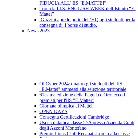
FIDUCIA ALL' IIS “E.MATTEI”
Torna la I.I.S. ENGLISH WEEK dell’Istituto “E.
Mattei”
iGuzzini apre le porte dell’HQ agli studenti per la
consegna di 4 borse di studio.
News 2023
OliCyber 2024: quattro gli studenti dell'IIS
"E.Mattei" ammessi alla selezione territoriale
61esima edizione della Pagella d'Oro: ecco i
premiati per l'IIS "E.Mattei"
Giornata olimpica al Mattei
OPEN DAYS
Consegna Certificazioni Cambridge
Uscita didattica classe 5^A presso Azienda Conti
degli Azzoni Montefano
Premio Lions Club Recanati-Loreto alla classe