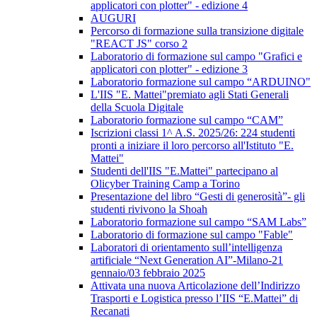
applicatori con plotter" - edizione 4
AUGURI
Percorso di formazione sulla transizione digitale
"REACT JS" corso 2
Laboratorio di formazione sul campo "Grafici e
applicatori con plotter" - edizione 3
Laboratorio formazione sul campo “ARDUINO"
L'IIS "E. Mattei"premiato agli Stati Generali
della Scuola Digitale
Laboratorio formazione sul campo “CAM”
Iscrizioni classi 1^ A.S. 2025/26: 224 studenti
pronti a iniziare il loro percorso all'Istituto "E.
Mattei"
Studenti dell'IIS "E.Mattei" partecipano al
Olicyber Training Camp a Torino
Presentazione del libro “Gesti di generosità”- gli
studenti rivivono la Shoah
Laboratorio formazione sul campo “SAM Labs”
Laboratorio di formazione sul campo "Fable"
Laboratori di orientamento sull’intelligenza
artificiale “Next Generation AI”-Milano-21
gennaio/03 febbraio 2025
Attivata una nuova Articolazione dell’Indirizzo
Trasporti e Logistica presso l’IIS “E.Mattei” di
Recanati