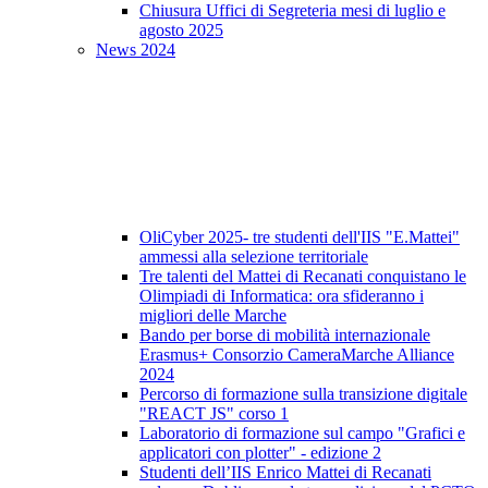
Chiusura Uffici di Segreteria mesi di luglio e
agosto 2025
News 2024
OliCyber 2025- tre studenti dell'IIS "E.Mattei"
ammessi alla selezione territoriale
Tre talenti del Mattei di Recanati conquistano le
Olimpiadi di Informatica: ora sfideranno i
migliori delle Marche
Bando per borse di mobilità internazionale
Erasmus+ Consorzio CameraMarche Alliance
2024
Percorso di formazione sulla transizione digitale
"REACT JS" corso 1
Laboratorio di formazione sul campo "Grafici e
applicatori con plotter" - edizione 2
Studenti dell’IIS Enrico Mattei di Recanati