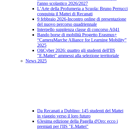
l'anno scolastico 2026/2027
L’Arte della Profumeria a Scuola: Bruno Perrucci
conquista il Mattei di Recanati
9 febbraio 2026-Incontro online di presentazione
del nuovo percorso quadriennale
Interpello supplenza classe di concorso A041
Bando borse di mobilità Progetto Erasmus+
“CameraMarche Alliance for Learning Mobility”
2025
OliCyber 2026: quattro gli studenti dell'IIS
"E.Mattei" ammessi alla selezione territoriale
News 2025
Da Recanati a Dublino: 145 studenti del Mattei
in viaggio verso il loro futuro
63esima edizione della Pagella d'Oro: ecco i
premiati per l'IIS "E.Mattei"