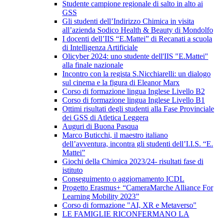
Studente campione regionale di salto in alto ai
GSS
Gli studenti dell’Indirizzo Chimica in visita
all’azienda Sodico Health & Beauty di Mondolfo
I docenti dell’IIS “E.Mattei” di Recanati a scuola
di Intelligenza Artificiale
Olicyber 2024: uno studente dell'IIS "E.Mattei"
alla finale nazionale
Incontro con la regista S.Nicchiarelli: un dialogo
sul cinema e la figura di Eleanor Marx
Corso di formazione lingua Inglese Livello B2
Corso di formazione lingua Inglese Livello B1
Ottimi risultati degli studenti alla Fase Provinciale
dei GSS di Atletica Leggera
Auguri di Buona Pasqua
Marco Buticchi, il maestro italiano
dell’avventura, incontra gli studenti dell’I.I.S. “E.
Mattei”
Giochi della Chimica 2023/24- risultati fase di
istituto
Conseguimento o aggiornamento ICDL
Progetto Erasmus+ “CameraMarche Alliance For
Learning Mobility 2023”
Corso di formazione "AI, XR e Metaverso"
LE FAMIGLIE RICONFERMANO LA