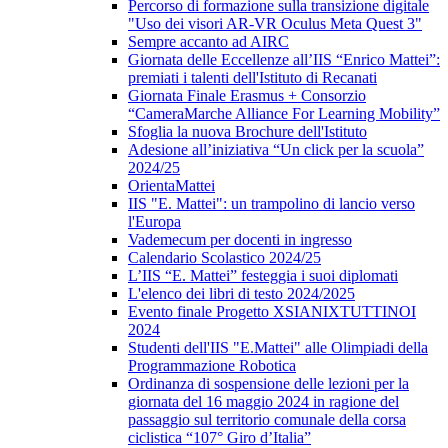
Percorso di formazione sulla transizione digitale
"Uso dei visori AR-VR Oculus Meta Quest 3"
Sempre accanto ad AIRC
Giornata delle Eccellenze all’IIS “Enrico Mattei”:
premiati i talenti dell'Istituto di Recanati
Giornata Finale Erasmus + Consorzio
“CameraMarche Alliance For Learning Mobility”
Sfoglia la nuova Brochure dell'Istituto
Adesione all’iniziativa “Un click per la scuola”
2024/25
OrientaMattei
IIS "E. Mattei": un trampolino di lancio verso
l'Europa
Vademecum per docenti in ingresso
Calendario Scolastico 2024/25
L’IIS “E. Mattei” festeggia i suoi diplomati
L'elenco dei libri di testo 2024/2025
Evento finale Progetto XSIANIXTUTTINOI
2024
Studenti dell'IIS "E.Mattei" alle Olimpiadi della
Programmazione Robotica
Ordinanza di sospensione delle lezioni per la
giornata del 16 maggio 2024 in ragione del
passaggio sul territorio comunale della corsa
ciclistica “107° Giro d’Italia”