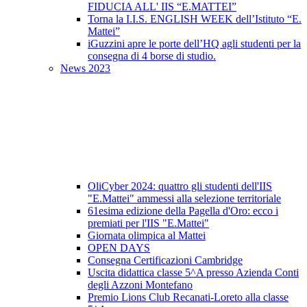
FIDUCIA ALL' IIS “E.MATTEI”
Torna la I.I.S. ENGLISH WEEK dell’Istituto “E.
Mattei”
iGuzzini apre le porte dell’HQ agli studenti per la
consegna di 4 borse di studio.
News 2023
OliCyber 2024: quattro gli studenti dell'IIS
"E.Mattei" ammessi alla selezione territoriale
61esima edizione della Pagella d'Oro: ecco i
premiati per l'IIS "E.Mattei"
Giornata olimpica al Mattei
OPEN DAYS
Consegna Certificazioni Cambridge
Uscita didattica classe 5^A presso Azienda Conti
degli Azzoni Montefano
Premio Lions Club Recanati-Loreto alla classe