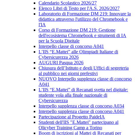
Calendario Scolastico 2026/27
Elenco Libri di Testo per l'A.S. 2026/2027
Laboratorio di Formazione DM 219: Innovare la
didattica attraverso l'utilizzo del Chromebook e
l'IA
Corso di Formazione DM 219: Gestione
dell'ecosistema Chromebook e strumenti di IA
per la Scuola Digitale
Interpello classe di concorso A041
L’IIS “E.Mattei” alle Olimpiadi Italiane di
Cybersicurezza 2026
AUGURI Pasqua 2026
Chiusura dell’Istituto e degli Uffici di segreteria
al pubblico nei giorni prefestivi
NUOVO Interpello supplenza classe di concorso
A041
L’IIS “E.Mattei” di Recanati svetta nel digitale:
studente vola alla finale nazionale di
Cybersicurezza
Interpello supplenza classe di concorso A034
Interpello supplenza classe di concorso A041
Partecipazione al Progetto PaideIA
Studenti dell'IIS "E.Mattei" partecipano al
Olicyber Training Camp a Torino
Boom di iscrizioni al Mattei di Recanati per