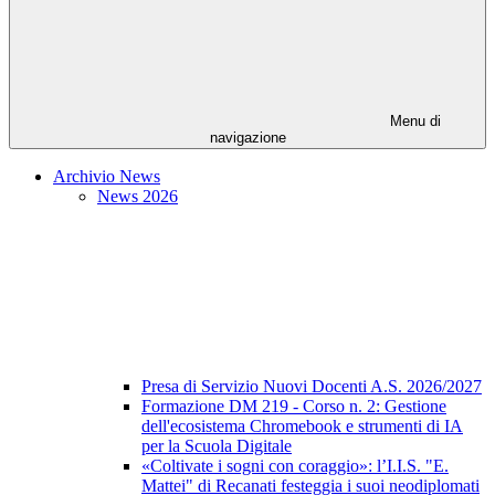
Menu di
navigazione
Archivio News
News 2026
Presa di Servizio Nuovi Docenti A.S. 2026/2027
Formazione DM 219 - Corso n. 2: Gestione
dell'ecosistema Chromebook e strumenti di IA
per la Scuola Digitale
«Coltivate i sogni con coraggio»: l’I.I.S. "E.
Mattei" di Recanati festeggia i suoi neodiplomati