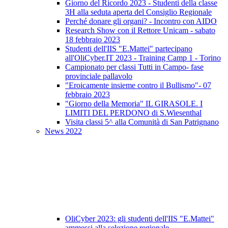
Giorno del Ricordo 2023 - Studenti della classe
3H alla seduta aperta del Consiglio Regionale
Perché donare gli organi? - Incontro con AIDO
Research Show con il Rettore Unicam - sabato
18 febbraio 2023
Studenti dell'IIS "E.Mattei" partecipano
all'OliCyber.IT 2023 - Training Camp 1 - Torino
Campionato per classi Tutti in Campo- fase
provinciale pallavolo
"Eroicamente insieme contro il Bullismo"- 07
febbraio 2023
"Giorno della Memoria" IL GIRASOLE. I
LIMITI DEL PERDONO di S.Wiesenthal
Visita classi 5^ alla Comunità di San Patrignano
News 2022
OliCyber 2023: gli studenti dell'IIS "E.Mattei"
ammessi alla selezione regionale