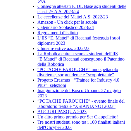
5^A
Consegna attestati ICDL Base agli studenti delle
classi 2^ A.S. 2023/24
Le eccellenze del Mattei A.S. 2022/23
Amazon - Un click per la scuola
Calendario Scolastico 2023/24
Regolamenti d'Istituto
L’IIS “E. Mattei” di Recanati festeggia i suoi
diplomati 2023
Chiusure estive a.s. 2022/23
La Robotica entra a scuola- studenti dell'IIS
“E.Mattei” di Recanati conseguono il Patentino
della Robotica
“POTACHE FAROUCHE” uno spettacolo
divertente, sorprendente e “scoppiettante”
Progetto Erasmus+ “Trainee for Industry 4.0
Plus”- selezioni
Inaugurazione del Bosco Urbano- 27 maggio
2023
“POTACHE FAROUCHE” - evento finale del
laboratorio teatrale “XSIANIXNOI 2023”
AUGURI PASQUA 2023
Un altro primo premio per Ser Ciappelletto!
Tre nostri studenti sono tra i 100 finalisti italiani
dell'Olicyber 2023