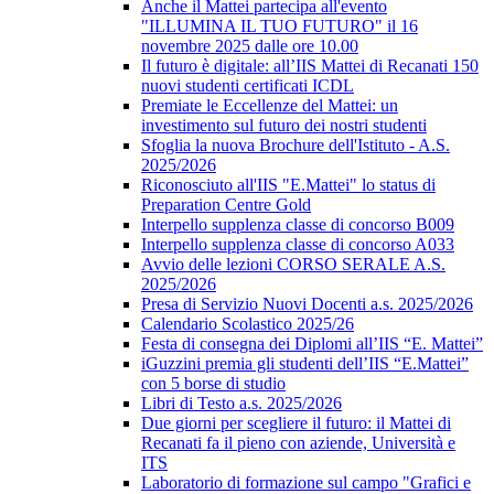
Anche il Mattei partecipa all'evento
"ILLUMINA IL TUO FUTURO" il 16
novembre 2025 dalle ore 10.00
Il futuro è digitale: all’IIS Mattei di Recanati 150
nuovi studenti certificati ICDL
Premiate le Eccellenze del Mattei: un
investimento sul futuro dei nostri studenti
Sfoglia la nuova Brochure dell'Istituto - A.S.
2025/2026
Riconosciuto all'IIS "E.Mattei" lo status di
Preparation Centre Gold
Interpello supplenza classe di concorso B009
Interpello supplenza classe di concorso A033
Avvio delle lezioni CORSO SERALE A.S.
2025/2026
Presa di Servizio Nuovi Docenti a.s. 2025/2026
Calendario Scolastico 2025/26
Festa di consegna dei Diplomi all’IIS “E. Mattei”
iGuzzini premia gli studenti dell’IIS “E.Mattei”
con 5 borse di studio
Libri di Testo a.s. 2025/2026
Due giorni per scegliere il futuro: il Mattei di
Recanati fa il pieno con aziende, Università e
ITS
Laboratorio di formazione sul campo "Grafici e