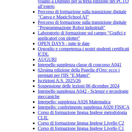
volano a Dublino per la terza edizione del PCTO
all’estero
Percorso di formazione sulla transizione digitale
"Canva e MagicSchool AI"
Percorso di formazione sulla transizione digitale
"Programmazione Robot industriali"
Laboratorio di formazione sul campo "Grafici e
applicatori con plotter"
OPEN DAYS - tutte le date
Orgoglio e competenza-i nostri studenti certificati
ICDL
AUGURI
Interpello supplenza classe di concorso A041
62esima edizione della Pagella d'Oro: ecco i
premiati per l'IIS "E.Mattei"
Iscrizioni A.S. 2025/26
Sospensione delle lezioni 06 dicembre 2024
Interpello supplenza A042 - Scienze e tecnologie
meccaniche
Interpello: supplenza A026 Matematica
Interpello: conferimento supplenza A020 FISICA
Corso di formazione lingua Inglese metodologia
CLIL
Corso di formazione lingua Inglese Livello C2
Corso di formazione lingua Inglese Livello C1