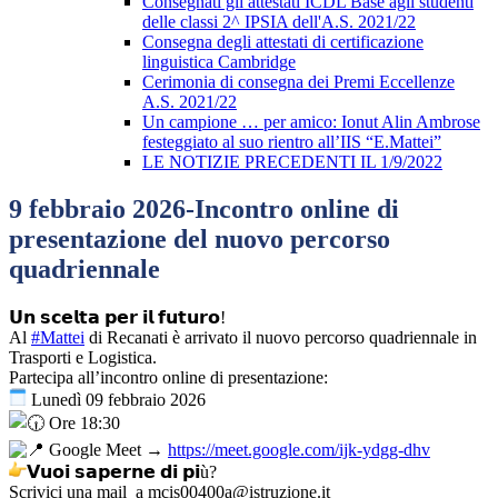
Consegnati gli attestati ICDL Base agli studenti
delle classi 2^ IPSIA dell'A.S. 2021/22
Consegna degli attestati di certificazione
linguistica Cambridge
Cerimonia di consegna dei Premi Eccellenze
A.S. 2021/22
Un campione … per amico: Ionut Alin Ambrose
festeggiato al suo rientro all’IIS “E.Mattei”
LE NOTIZIE PRECEDENTI IL 1/9/2022
9 febbraio 2026-Incontro online di
presentazione del nuovo percorso
quadriennale
𝗨𝗻 𝘀𝗰𝗲𝗹𝘁𝗮 𝗽𝗲𝗿 𝗶𝗹 𝗳𝘂𝘁𝘂𝗿𝗼!
Al
#Mattei
di Recanati è arrivato il nuovo percorso quadriennale in
Trasporti e Logistica.
Partecipa all’incontro online di presentazione:
Lunedì 09 febbraio 2026
Ore 18:30
Google Meet →
https://meet.google.com/ijk-ydgg-dhv
𝗩𝘂𝗼𝗶 𝘀𝗮𝗽𝗲𝗿𝗻𝗲 𝗱𝗶 𝗽𝗶ù?
Scrivici una mail a mcis00400a@istruzione.it