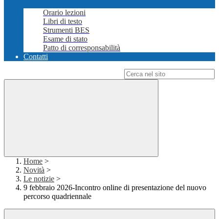
Orario lezioni
Libri di testo
Strumenti BES
Esame di stato
Patto di corresponsabilità
Contatti
Campo di ricerca per le pagine del sito
Home
>
Novità
>
Le notizie
>
9 febbraio 2026-Incontro online di presentazione del nuovo
percorso quadriennale