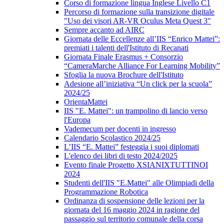
Corso di formazione lingua Inglese Livello C1
Percorso di formazione sulla transizione digitale
"Uso dei visori AR-VR Oculus Meta Quest 3"
Sempre accanto ad AIRC
Giornata delle Eccellenze all’IIS “Enrico Mattei”:
premiati i talenti dell'Istituto di Recanati
Giornata Finale Erasmus + Consorzio
“CameraMarche Alliance For Learning Mobility”
Sfoglia la nuova Brochure dell'Istituto
Adesione all’iniziativa “Un click per la scuola”
2024/25
OrientaMattei
IIS "E. Mattei": un trampolino di lancio verso
l'Europa
Vademecum per docenti in ingresso
Calendario Scolastico 2024/25
L’IIS “E. Mattei” festeggia i suoi diplomati
L'elenco dei libri di testo 2024/2025
Evento finale Progetto XSIANIXTUTTINOI
2024
Studenti dell'IIS "E.Mattei" alle Olimpiadi della
Programmazione Robotica
Ordinanza di sospensione delle lezioni per la
giornata del 16 maggio 2024 in ragione del
passaggio sul territorio comunale della corsa