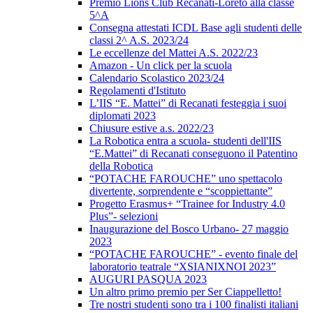
Premio Lions Club Recanati-Loreto alla classe
5^A
Consegna attestati ICDL Base agli studenti delle
classi 2^ A.S. 2023/24
Le eccellenze del Mattei A.S. 2022/23
Amazon - Un click per la scuola
Calendario Scolastico 2023/24
Regolamenti d'Istituto
L’IIS “E. Mattei” di Recanati festeggia i suoi
diplomati 2023
Chiusure estive a.s. 2022/23
La Robotica entra a scuola- studenti dell'IIS
“E.Mattei” di Recanati conseguono il Patentino
della Robotica
“POTACHE FAROUCHE” uno spettacolo
divertente, sorprendente e “scoppiettante”
Progetto Erasmus+ “Trainee for Industry 4.0
Plus”- selezioni
Inaugurazione del Bosco Urbano- 27 maggio
2023
“POTACHE FAROUCHE” - evento finale del
laboratorio teatrale “XSIANIXNOI 2023”
AUGURI PASQUA 2023
Un altro primo premio per Ser Ciappelletto!
Tre nostri studenti sono tra i 100 finalisti italiani