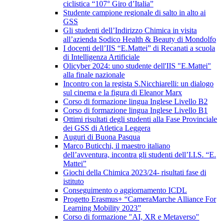
ciclistica “107° Giro d’Italia”
Studente campione regionale di salto in alto ai
GSS
Gli studenti dell’Indirizzo Chimica in visita
all’azienda Sodico Health & Beauty di Mondolfo
I docenti dell’IIS “E.Mattei” di Recanati a scuola
di Intelligenza Artificiale
Olicyber 2024: uno studente dell'IIS "E.Mattei"
alla finale nazionale
Incontro con la regista S.Nicchiarelli: un dialogo
sul cinema e la figura di Eleanor Marx
Corso di formazione lingua Inglese Livello B2
Corso di formazione lingua Inglese Livello B1
Ottimi risultati degli studenti alla Fase Provinciale
dei GSS di Atletica Leggera
Auguri di Buona Pasqua
Marco Buticchi, il maestro italiano
dell’avventura, incontra gli studenti dell’I.I.S. “E.
Mattei”
Giochi della Chimica 2023/24- risultati fase di
istituto
Conseguimento o aggiornamento ICDL
Progetto Erasmus+ “CameraMarche Alliance For
Learning Mobility 2023”
Corso di formazione "AI, XR e Metaverso"