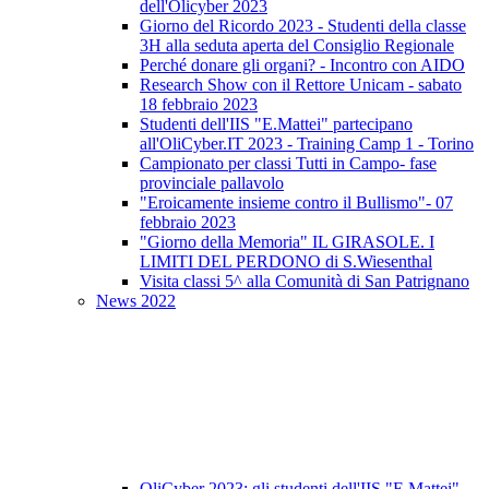
dell'Olicyber 2023
Giorno del Ricordo 2023 - Studenti della classe
3H alla seduta aperta del Consiglio Regionale
Perché donare gli organi? - Incontro con AIDO
Research Show con il Rettore Unicam - sabato
18 febbraio 2023
Studenti dell'IIS "E.Mattei" partecipano
all'OliCyber.IT 2023 - Training Camp 1 - Torino
Campionato per classi Tutti in Campo- fase
provinciale pallavolo
"Eroicamente insieme contro il Bullismo"- 07
febbraio 2023
"Giorno della Memoria" IL GIRASOLE. I
LIMITI DEL PERDONO di S.Wiesenthal
Visita classi 5^ alla Comunità di San Patrignano
News 2022
OliCyber 2023: gli studenti dell'IIS "E.Mattei"