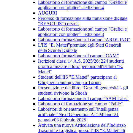
Laboratorio di formazione sul campo "Grafici e
applicatori con plotter" - edizione 4
AUGURI
Percorso di formazione sulla transizione digitale
"REACT JS" corso 2
Laboratorio di formazione sul campo "Grafici e
applicatori con plotter" - edizione 3
Laboratorio formazione sul campo “ARDUINO"
L'IIS "E. Mattei"premiato agli Stati Generali
della Scuola Digitale
Laboratorio formazione sul campo “CAM”
Iscrizioni classi 1^ A.S. 2025/26: 224 studenti
pronti a iniziare il loro percorso all'Istituto "E.
Mattei"
Studenti dell'IIS "E.Mattei" partecipano al
Olicyber Training Camp a Torino
Presentazione del libro “Gesti di generosità”- gli
studenti rivivono la Shoah
Laboratorio formazione sul campo “SAM Labs”
Laboratorio di formazione sul campo "Fable"
Laboratori di orientamento sull’intelligenza
artificiale “Next Generation AI”-Milano-21
gennaio/03 febbraio 2025
Attivata una nuova Articolazione dell’Indirizzo
Trasporti e Logistica presso l’IIS “E.Mattei” di