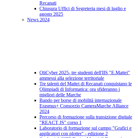
Recanati
Chiusura Uffici di Segreteria mesi di luglio e
agosto 2025
News 2024
OliCyber 2025- tre studenti dell'IIS "E.Mattei"
ammessi alla selezione territoriale
Tre talenti del Mattei di Recanati conquistano le
Olimpiadi di Informatica: ora sfideranno i
migliori delle Marche
Bando per borse di mobilità internazionale
Erasmus+ Consorzio CameraMarche Alliance
2024
Percorso di formazione sulla transizione digitale
"REACT JS" corso 1
Laboratorio di formazione sul campo "Grafici e
applicatori con plotter" - edizione 2