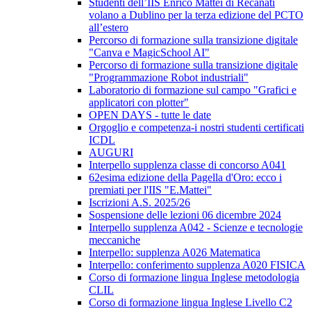
Studenti dell’IIS Enrico Mattei di Recanati
volano a Dublino per la terza edizione del PCTO
all’estero
Percorso di formazione sulla transizione digitale
"Canva e MagicSchool AI"
Percorso di formazione sulla transizione digitale
"Programmazione Robot industriali"
Laboratorio di formazione sul campo "Grafici e
applicatori con plotter"
OPEN DAYS - tutte le date
Orgoglio e competenza-i nostri studenti certificati
ICDL
AUGURI
Interpello supplenza classe di concorso A041
62esima edizione della Pagella d'Oro: ecco i
premiati per l'IIS "E.Mattei"
Iscrizioni A.S. 2025/26
Sospensione delle lezioni 06 dicembre 2024
Interpello supplenza A042 - Scienze e tecnologie
meccaniche
Interpello: supplenza A026 Matematica
Interpello: conferimento supplenza A020 FISICA
Corso di formazione lingua Inglese metodologia
CLIL
Corso di formazione lingua Inglese Livello C2