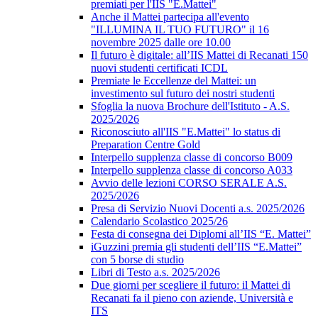
premiati per l'IIS "E.Mattei"
Anche il Mattei partecipa all'evento
"ILLUMINA IL TUO FUTURO" il 16
novembre 2025 dalle ore 10.00
Il futuro è digitale: all’IIS Mattei di Recanati 150
nuovi studenti certificati ICDL
Premiate le Eccellenze del Mattei: un
investimento sul futuro dei nostri studenti
Sfoglia la nuova Brochure dell'Istituto - A.S.
2025/2026
Riconosciuto all'IIS "E.Mattei" lo status di
Preparation Centre Gold
Interpello supplenza classe di concorso B009
Interpello supplenza classe di concorso A033
Avvio delle lezioni CORSO SERALE A.S.
2025/2026
Presa di Servizio Nuovi Docenti a.s. 2025/2026
Calendario Scolastico 2025/26
Festa di consegna dei Diplomi all’IIS “E. Mattei”
iGuzzini premia gli studenti dell’IIS “E.Mattei”
con 5 borse di studio
Libri di Testo a.s. 2025/2026
Due giorni per scegliere il futuro: il Mattei di
Recanati fa il pieno con aziende, Università e
ITS