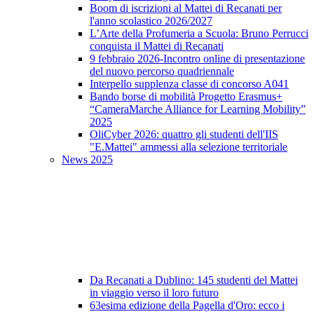
Boom di iscrizioni al Mattei di Recanati per
l'anno scolastico 2026/2027
L’Arte della Profumeria a Scuola: Bruno Perrucci
conquista il Mattei di Recanati
9 febbraio 2026-Incontro online di presentazione
del nuovo percorso quadriennale
Interpello supplenza classe di concorso A041
Bando borse di mobilità Progetto Erasmus+
“CameraMarche Alliance for Learning Mobility”
2025
OliCyber 2026: quattro gli studenti dell'IIS
"E.Mattei" ammessi alla selezione territoriale
News 2025
Da Recanati a Dublino: 145 studenti del Mattei
in viaggio verso il loro futuro
63esima edizione della Pagella d'Oro: ecco i