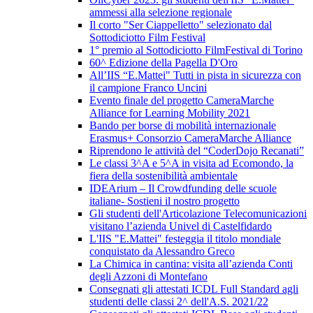
ammessi alla selezione regionale
Il corto "Ser Ciappelletto" selezionato dal
Sottodiciotto Film Festival
1° premio al Sottodiciotto FilmFestival di Torino
60^ Edizione della Pagella D'Oro
All’IIS “E.Mattei" Tutti in pista in sicurezza con
il campione Franco Uncini
Evento finale del progetto CameraMarche
Alliance for Learning Mobility 2021
Bando per borse di mobilità internazionale
Erasmus+ Consorzio CameraMarche Alliance
Riprendono le attività del “CoderDojo Recanati”
Le classi 3^A e 5^A in visita ad Ecomondo, la
fiera della sostenibilità ambientale
IDEArium – Il Crowdfunding delle scuole
italiane- Sostieni il nostro progetto
Gli studenti dell'Articolazione Telecomunicazioni
visitano l’azienda Univel di Castelfidardo
L'IIS "E.Mattei" festeggia il titolo mondiale
conquistato da Alessandro Greco
La Chimica in cantina: visita all’azienda Conti
degli Azzoni di Montefano
Consegnati gli attestati ICDL Full Standard agli
studenti delle classi 2^ dell'A.S. 2021/22