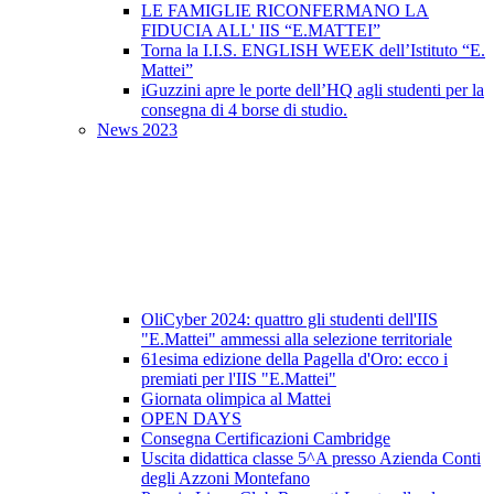
LE FAMIGLIE RICONFERMANO LA
FIDUCIA ALL' IIS “E.MATTEI”
Torna la I.I.S. ENGLISH WEEK dell’Istituto “E.
Mattei”
iGuzzini apre le porte dell’HQ agli studenti per la
consegna di 4 borse di studio.
News 2023
OliCyber 2024: quattro gli studenti dell'IIS
"E.Mattei" ammessi alla selezione territoriale
61esima edizione della Pagella d'Oro: ecco i
premiati per l'IIS "E.Mattei"
Giornata olimpica al Mattei
OPEN DAYS
Consegna Certificazioni Cambridge
Uscita didattica classe 5^A presso Azienda Conti
degli Azzoni Montefano