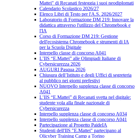
Mattei" di Recanati festeggia i suoi neodiplomati
Calendario Scolastico 2026/27
Elenco Libri di Testo per l'A.S. 2026/2027
Laboratorio di Formazione DM 219: Innovare la
didattica attraverso l'utilizzo del Chromebook e
l'IA
Corso di Formazione DM 219: Gestione
dell'ecosistema Chromebook e strumenti di IA
per la Scuola Digitale
Interpello classe di concorso A041
L’IIS “E.Mattei” alle Olimpiadi Italiane di
Cybersicurezza 2026
AUGURI Pasqua 2026
Chiusura dell’Istituto e degli Uffici di segreteria
al pubblico nei giorni prefestivi
NUOVO Interpello supplenza classe di concorso
A041
L’IIS “E.Mattei” di Recanati svetta nel digitale:
studente vola alla finale nazionale di
Cybersicurezza
Interpello supplenza classe di concorso A034
Interpello supplenza classe di concorso A041
Partecipazione al Progetto PaideIA
Studenti dell'IIS "E.Mattei" partecipano al
Olicyber Training Camp a Torino