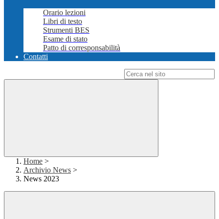
Orario lezioni
Libri di testo
Strumenti BES
Esame di stato
Patto di corresponsabilità
Contatti
Campo di ricerca per le pagine del sito
Home
>
Archivio News
>
News 2023