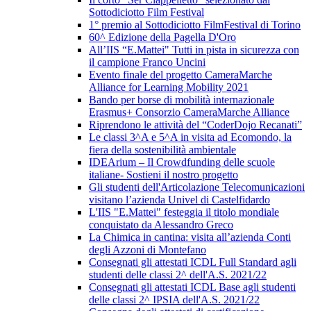
Sottodiciotto Film Festival
1° premio al Sottodiciotto FilmFestival di Torino
60^ Edizione della Pagella D'Oro
All’IIS “E.Mattei" Tutti in pista in sicurezza con
il campione Franco Uncini
Evento finale del progetto CameraMarche
Alliance for Learning Mobility 2021
Bando per borse di mobilità internazionale
Erasmus+ Consorzio CameraMarche Alliance
Riprendono le attività del “CoderDojo Recanati”
Le classi 3^A e 5^A in visita ad Ecomondo, la
fiera della sostenibilità ambientale
IDEArium – Il Crowdfunding delle scuole
italiane- Sostieni il nostro progetto
Gli studenti dell'Articolazione Telecomunicazioni
visitano l’azienda Univel di Castelfidardo
L'IIS "E.Mattei" festeggia il titolo mondiale
conquistato da Alessandro Greco
La Chimica in cantina: visita all’azienda Conti
degli Azzoni di Montefano
Consegnati gli attestati ICDL Full Standard agli
studenti delle classi 2^ dell'A.S. 2021/22
Consegnati gli attestati ICDL Base agli studenti
delle classi 2^ IPSIA dell'A.S. 2021/22