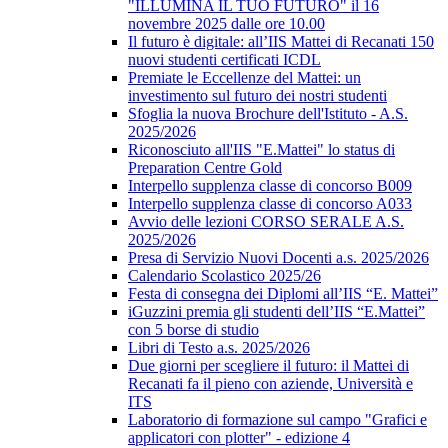
"ILLUMINA IL TUO FUTURO" il 16
novembre 2025 dalle ore 10.00
Il futuro è digitale: all’IIS Mattei di Recanati 150
nuovi studenti certificati ICDL
Premiate le Eccellenze del Mattei: un
investimento sul futuro dei nostri studenti
Sfoglia la nuova Brochure dell'Istituto - A.S.
2025/2026
Riconosciuto all'IIS "E.Mattei" lo status di
Preparation Centre Gold
Interpello supplenza classe di concorso B009
Interpello supplenza classe di concorso A033
Avvio delle lezioni CORSO SERALE A.S.
2025/2026
Presa di Servizio Nuovi Docenti a.s. 2025/2026
Calendario Scolastico 2025/26
Festa di consegna dei Diplomi all’IIS “E. Mattei”
iGuzzini premia gli studenti dell’IIS “E.Mattei”
con 5 borse di studio
Libri di Testo a.s. 2025/2026
Due giorni per scegliere il futuro: il Mattei di
Recanati fa il pieno con aziende, Università e
ITS
Laboratorio di formazione sul campo "Grafici e
applicatori con plotter" - edizione 4