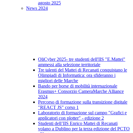
agosto 2025
News 2024
OliCyber 2025- tre studenti dell'IIS "E.Mattei"
ammessi alla selezione territoriale
Tre talenti del Mattei di Recanati conquistano le
Olimpiadi di Informatica: ora sfideranno i
migliori delle Marche
Bando per borse di mobilità internazionale
Erasmus+ Consorzio CameraMarche Alliance
2024
Percorso di formazione sulla transizione digitale
"REACT JS" corso 1
Laboratorio di formazione sul campo "Grafici e
applicatori con plotter" - edizione 2
Studenti dell’IIS Enrico Mattei di Recanati
volano a Dublino per la terza edizione del PCTO