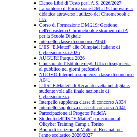
Elenco Libri di Testo per l'A.S. 2026/2027
Laboratorio di Formazione DM 219: Innovare la
didattica attraverso l'utilizzo del Chromebook e
l'IA
Corso di Formazione DM 219: Gestione
dell'ecosistema Chromebook e strumenti di IA
per la Scuola Digitale
Interpello classe di concorso A041
L’IIS “E.Mattei” alle Olimpiadi Italiane di
Cybersicurezza 2026
AUGURI Pasqua 2026
Chiusura dell’Istituto e degli Uffici di segreteria
al pubblico nei giorni prefestivi
NUOVO Interpello supplenza classe di concorso
A041
L’IIS “E.Mattei” di Recanati svetta nel digitale:
studente vola alla finale nazionale di
Cybersicurezza
Interpello supplenza classe di concorso A034
Interpello supplenza classe di concorso A041
Partecipazione al Progetto PaideIA
Studenti dell'IIS "E.Mattei" partecipano al
Olicyber Training Camp a Torino
Boom di iscrizioni al Mattei di Recanati per
l'anno scolastico 2026/2027