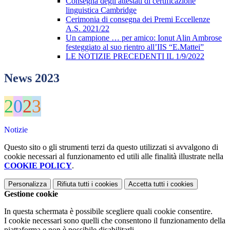
Consegna degli attestati di certificazione
linguistica Cambridge
Cerimonia di consegna dei Premi Eccellenze
A.S. 2021/22
Un campione … per amico: Ionut Alin Ambrose
festeggiato al suo rientro all’IIS “E.Mattei”
LE NOTIZIE PRECEDENTI IL 1/9/2022
News 2023
2
0
2
3
Notizie
Questo sito o gli strumenti terzi da questo utilizzati si avvalgono di
cookie necessari al funzionamento ed utili alle finalità illustrate nella
COOKIE POLICY
.
Personalizza
Rifiuta tutti
i cookies
Accetta tutti
i cookies
Gestione cookie
In questa schermata è possibile scegliere quali cookie consentire.
I cookie necessari sono quelli che consentono il funzionamento della
piattaforma e non è possibile disabilitarli.