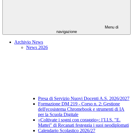
Menu di
navigazione
Archivio News
News 2026
Presa di Servizio Nuovi Docenti A.S. 2026/2027
Formazione DM 219 - Corso n. 2: Gestione
dell'ecosistema Chromebook e strumenti di IA
per la Scuola Digitale
«Coltivate i sogni con coraggio»: l’I.I.S. "E.
Mattei" di Recanati festeggia i suoi neodiplomati
Calendario Scolastico 2026/27