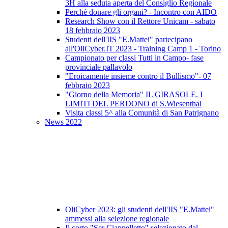
3H alla seduta aperta del Consiglio Regionale
Perché donare gli organi? - Incontro con AIDO
Research Show con il Rettore Unicam - sabato
18 febbraio 2023
Studenti dell'IIS "E.Mattei" partecipano
all'OliCyber.IT 2023 - Training Camp 1 - Torino
Campionato per classi Tutti in Campo- fase
provinciale pallavolo
"Eroicamente insieme contro il Bullismo"- 07
febbraio 2023
"Giorno della Memoria" IL GIRASOLE. I
LIMITI DEL PERDONO di S.Wiesenthal
Visita classi 5^ alla Comunità di San Patrignano
News 2022
OliCyber 2023: gli studenti dell'IIS "E.Mattei"
ammessi alla selezione regionale
Il corto "Ser Ciappelletto" selezionato dal