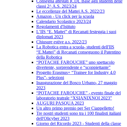
Consegna attestati ICDL Base agli studenti delle
classi 2^ A.S. 2023/24
Le eccellenze del Mattei A.S. 2022/23
Amazon - Un click per la scuola
Calendario Scolastico 2023/24
Regolamenti d'Istituto
L’IIS “E. Mattei” di Recanati festeggia i suoi
diplomati 2023
Chiusure estive a.s. 2022/23
La Robotica entra a scuola- studenti dell'IIS
“E.Mattei” di Recanati conseguono il Patentino
della Robotica
“POTACHE FAROUCHE” uno spettacolo
divertente, sorprendente e “scoppiettante”
Progetto Erasmus+ “Trainee for Industry 4.0
Plus”- selezioni
Inaugurazione del Bosco Urbano- 27 maggio
2023
“POTACHE FAROUCHE” - evento finale del
laboratorio teatrale “XSIANIXNOI 2023”
AUGURI PASQUA 2023
Un altro primo premio per Ser Ciappelletto!
Tre nostri studenti sono tra i 100 finalisti italiani
dell'Olicyber 2023
Giorno del Ricordo 2023 - Studenti della classe