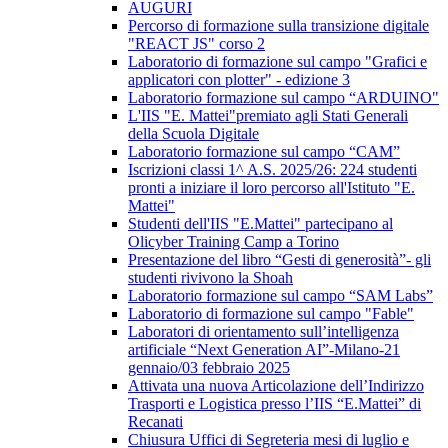
AUGURI
Percorso di formazione sulla transizione digitale
"REACT JS" corso 2
Laboratorio di formazione sul campo "Grafici e
applicatori con plotter" - edizione 3
Laboratorio formazione sul campo “ARDUINO"
L'IIS "E. Mattei"premiato agli Stati Generali
della Scuola Digitale
Laboratorio formazione sul campo “CAM”
Iscrizioni classi 1^ A.S. 2025/26: 224 studenti
pronti a iniziare il loro percorso all'Istituto "E.
Mattei"
Studenti dell'IIS "E.Mattei" partecipano al
Olicyber Training Camp a Torino
Presentazione del libro “Gesti di generosità”- gli
studenti rivivono la Shoah
Laboratorio formazione sul campo “SAM Labs”
Laboratorio di formazione sul campo "Fable"
Laboratori di orientamento sull’intelligenza
artificiale “Next Generation AI”-Milano-21
gennaio/03 febbraio 2025
Attivata una nuova Articolazione dell’Indirizzo
Trasporti e Logistica presso l’IIS “E.Mattei” di
Recanati
Chiusura Uffici di Segreteria mesi di luglio e