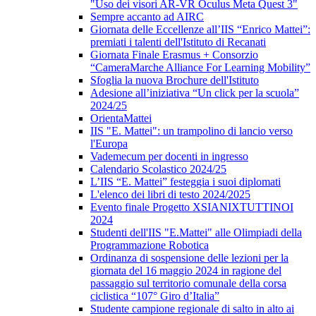
"Uso dei visori AR-VR Oculus Meta Quest 3"
Sempre accanto ad AIRC
Giornata delle Eccellenze all’IIS “Enrico Mattei”:
premiati i talenti dell'Istituto di Recanati
Giornata Finale Erasmus + Consorzio
“CameraMarche Alliance For Learning Mobility”
Sfoglia la nuova Brochure dell'Istituto
Adesione all’iniziativa “Un click per la scuola”
2024/25
OrientaMattei
IIS "E. Mattei": un trampolino di lancio verso
l'Europa
Vademecum per docenti in ingresso
Calendario Scolastico 2024/25
L’IIS “E. Mattei” festeggia i suoi diplomati
L'elenco dei libri di testo 2024/2025
Evento finale Progetto XSIANIXTUTTINOI
2024
Studenti dell'IIS "E.Mattei" alle Olimpiadi della
Programmazione Robotica
Ordinanza di sospensione delle lezioni per la
giornata del 16 maggio 2024 in ragione del
passaggio sul territorio comunale della corsa
ciclistica “107° Giro d’Italia”
Studente campione regionale di salto in alto ai