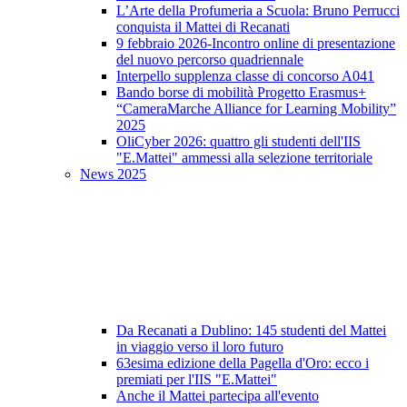
L’Arte della Profumeria a Scuola: Bruno Perrucci
conquista il Mattei di Recanati
9 febbraio 2026-Incontro online di presentazione
del nuovo percorso quadriennale
Interpello supplenza classe di concorso A041
Bando borse di mobilità Progetto Erasmus+
“CameraMarche Alliance for Learning Mobility”
2025
OliCyber 2026: quattro gli studenti dell'IIS
"E.Mattei" ammessi alla selezione territoriale
News 2025
Da Recanati a Dublino: 145 studenti del Mattei
in viaggio verso il loro futuro
63esima edizione della Pagella d'Oro: ecco i
premiati per l'IIS "E.Mattei"
Anche il Mattei partecipa all'evento