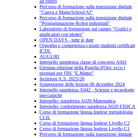
all’estero
Percorso di formazione sulla transizione digitale
"Canva e MagicSchool AI"
Percorso di formazione sulla transizione digitale
"Programmazione Robot industriali"
Laboratorio di formazione sul campo "Grafici e
applicatori con plotter"
OPEN DAYS - tutte le date
Orgoglio e competenza-i nostri studenti certificati
ICDL
AUGURI
Interpello supplenza classe di concorso A041
62esima edizione della Pagella d'Oro: ecco i
premiati per l'IIS "E.Mattei"
Iscrizioni A.S. 2025/26
Sospensione delle lezioni 06 dicembre 2024
Interpello supplenza A042 - Scienze e tecnologie
meccaniche
Interpello: supplenza A026 Matematica
Interpello: conferimento supplenza A020 FISICA
Corso di formazione lingua Inglese metodologia
CLIL
Corso di formazione lingua Inglese Livello C2
Corso di formazione lingua Inglese Livello C1
Percorso di formazione sulla transizione digitale