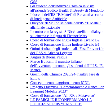
GSS
Gli studenti dell’Indirizzo Chimica in visita
all’azienda Sodico Health & Beauty di Mondolfo
I docenti dell’IIS “E.Mattei” di Recanati a scuola
di Intelligenza Artificiale
Olicyber 2024: uno studente dell'IIS "E.Mattei"
alla finale nazionale
Incontro con la regista S.Nicchiarelli: un dialogo
sul cinema e la figura di Eleanor Marx
Corso di formazione lingua Inglese Livello B2
Corso di formazione lingua Inglese Livello B1
Ottimi risultati degli studenti alla Fase Provinciale
dei GSS di Atletica Leggera
Auguri di Buona Pasqua
Marco Buticchi, il maestro italiano
dell’avventura, incontra gli studenti dell’I.I.S. “E.
Mattei”
Giochi della Chimica 2023/24- risultati fase di
istituto
Conseguimento o aggiornamento ICDL
Progetto Erasmus+ “CameraMarche Alliance For
Learning Mobility 2023”
Corso di formazione "AI, XR e Metaverso"
LE FAMIGLIE RICONFERMANO LA
FIDUCIA ALL' IIS “E.MATTEI”