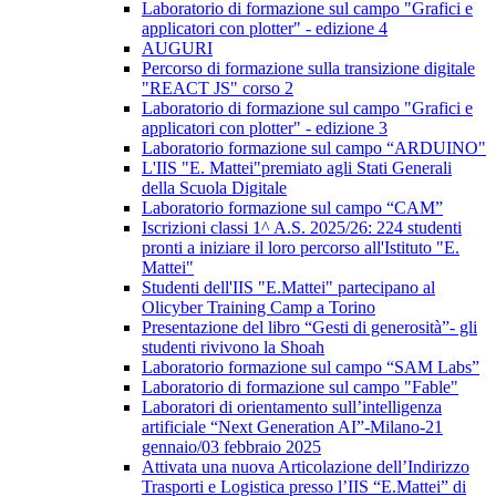
Laboratorio di formazione sul campo "Grafici e
applicatori con plotter" - edizione 4
AUGURI
Percorso di formazione sulla transizione digitale
"REACT JS" corso 2
Laboratorio di formazione sul campo "Grafici e
applicatori con plotter" - edizione 3
Laboratorio formazione sul campo “ARDUINO"
L'IIS "E. Mattei"premiato agli Stati Generali
della Scuola Digitale
Laboratorio formazione sul campo “CAM”
Iscrizioni classi 1^ A.S. 2025/26: 224 studenti
pronti a iniziare il loro percorso all'Istituto "E.
Mattei"
Studenti dell'IIS "E.Mattei" partecipano al
Olicyber Training Camp a Torino
Presentazione del libro “Gesti di generosità”- gli
studenti rivivono la Shoah
Laboratorio formazione sul campo “SAM Labs”
Laboratorio di formazione sul campo "Fable"
Laboratori di orientamento sull’intelligenza
artificiale “Next Generation AI”-Milano-21
gennaio/03 febbraio 2025
Attivata una nuova Articolazione dell’Indirizzo
Trasporti e Logistica presso l’IIS “E.Mattei” di