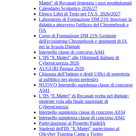
Mattei" di Recanati festeggia i suoi neodiplomati
Calendario Scolastico 2026/27
Elenco Libri di Testo per l'A.S. 2026/2027
Laboratorio di Formazione DM 219: Innovare la
didattica attraverso l'utilizzo del Chromebook e
l'IA
Corso di Formazione DM 219: Gestione
dell'ecosistema Chromebook e strumenti di IA
per la Scuola Digitale
Interpello classe di concorso A041
L’IIS “E.Mattei” alle Olimpiadi Italiane di
Cybersicurezza 2026
AUGURI Pasqua 2026
Chiusura dell’Istituto e degli Uffici di segreteria
al pubblico nei giorni prefestivi
NUOVO Interpello supplenza classe di concorso
A041
L’IIS “E.Mattei” di Recanati svetta nel digitale:
studente vola alla finale nazionale di
Cybersicurezza
Interpello supplenza classe di concorso A034
Interpello supplenza classe di concorso A041
Partecipazione al Progetto PaideIA
Studenti dell'IIS "E.Mattei" partecipano al
Olicyber Training Camp a Torino