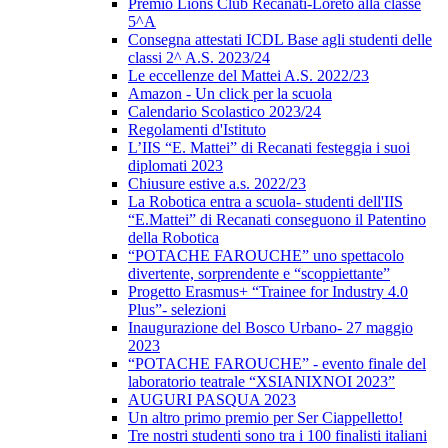
Premio Lions Club Recanati-Loreto alla classe
5^A
Consegna attestati ICDL Base agli studenti delle
classi 2^ A.S. 2023/24
Le eccellenze del Mattei A.S. 2022/23
Amazon - Un click per la scuola
Calendario Scolastico 2023/24
Regolamenti d'Istituto
L’IIS “E. Mattei” di Recanati festeggia i suoi
diplomati 2023
Chiusure estive a.s. 2022/23
La Robotica entra a scuola- studenti dell'IIS
“E.Mattei” di Recanati conseguono il Patentino
della Robotica
“POTACHE FAROUCHE” uno spettacolo
divertente, sorprendente e “scoppiettante”
Progetto Erasmus+ “Trainee for Industry 4.0
Plus”- selezioni
Inaugurazione del Bosco Urbano- 27 maggio
2023
“POTACHE FAROUCHE” - evento finale del
laboratorio teatrale “XSIANIXNOI 2023”
AUGURI PASQUA 2023
Un altro primo premio per Ser Ciappelletto!
Tre nostri studenti sono tra i 100 finalisti italiani