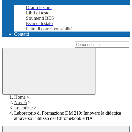
Orario lezioni
Libri di testo
Strumenti BES
Esame di stato
Patto di corresponsabilità
Contatti
Campo di ricerca per le pagine del sito
Home
>
Novità
>
Le notizie
>
Laboratorio di Formazione DM 219: Innovare la didattica
attraverso l'utilizzo del Chromebook e l'IA