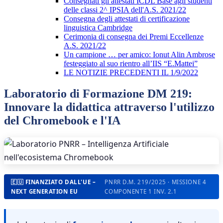
Consegnati gli attestati ICDL Base agli studenti
delle classi 2^ IPSIA dell'A.S. 2021/22
Consegna degli attestati di certificazione
linguistica Cambridge
Cerimonia di consegna dei Premi Eccellenze
A.S. 2021/22
Un campione … per amico: Ionut Alin Ambrose
festeggiato al suo rientro all’IIS “E.Mattei”
LE NOTIZIE PRECEDENTI IL 1/9/2022
Laboratorio di Formazione DM 219:
Innovare la didattica attraverso l'utilizzo
del Chromebook e l'IA
🇪🇺 FINANZIATO DALL'UE –
PNRR D.M. 219/2025 · MISSIONE 4
NEXT GENERATION EU
COMPONENTE 1 INV. 2.1