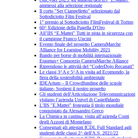
ammessi alla selezione regionale
Il corto "Ser Ciappelletto" selezionato dal
Sottodiciotto Film Festival
1° premio al Sottodiciotto FilmFestival di Torino
60^ Edizione della Pagella D'Oro
All’IIS “E.Mattei" Tutti in pista in sicurezza con
il campione Franco Uncini
Evento finale del progetto CameraMarche
Alliance for Learning Mobility 2021
Bando per borse di mobilità internazionale
Erasmus+ Consorzio CameraMarche Alliance
Riprendono le attività del “CoderDojo Recanati”
Le classi 3^A e 5^A in visita ad Ecomondo, la
fiera della sostenibilità ambientale
IDEArium – Il Crowdfunding delle scuole
italiane- Sostieni il nostro progetto
Gli studenti dell'Articolazione Telecomunicazioni
visitano l’azienda Univel di Castelfidardo
L'IIS "E.Mattei" festeggia il titolo mondiale
conquistato da Alessandro Greco
La Chimica in cantina: visita all’azienda Conti
degli Azzoni di Montefano
Consegnati gli attestati ICDL Full Standard agli
studenti delle classi 2^ dell'A.S. 2021/22