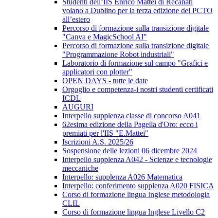
Studenti dell’IIS Enrico Mattei di Recanati
volano a Dublino per la terza edizione del PCTO
all’estero
Percorso di formazione sulla transizione digitale
"Canva e MagicSchool AI"
Percorso di formazione sulla transizione digitale
"Programmazione Robot industriali"
Laboratorio di formazione sul campo "Grafici e
applicatori con plotter"
OPEN DAYS - tutte le date
Orgoglio e competenza-i nostri studenti certificati
ICDL
AUGURI
Interpello supplenza classe di concorso A041
62esima edizione della Pagella d'Oro: ecco i
premiati per l'IIS "E.Mattei"
Iscrizioni A.S. 2025/26
Sospensione delle lezioni 06 dicembre 2024
Interpello supplenza A042 - Scienze e tecnologie
meccaniche
Interpello: supplenza A026 Matematica
Interpello: conferimento supplenza A020 FISICA
Corso di formazione lingua Inglese metodologia
CLIL
Corso di formazione lingua Inglese Livello C2