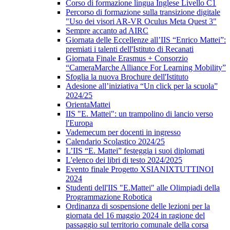
Corso di formazione lingua Inglese Livello C1
Percorso di formazione sulla transizione digitale
"Uso dei visori AR-VR Oculus Meta Quest 3"
Sempre accanto ad AIRC
Giornata delle Eccellenze all’IIS “Enrico Mattei”:
premiati i talenti dell'Istituto di Recanati
Giornata Finale Erasmus + Consorzio
“CameraMarche Alliance For Learning Mobility”
Sfoglia la nuova Brochure dell'Istituto
Adesione all’iniziativa “Un click per la scuola”
2024/25
OrientaMattei
IIS "E. Mattei": un trampolino di lancio verso
l'Europa
Vademecum per docenti in ingresso
Calendario Scolastico 2024/25
L’IIS “E. Mattei” festeggia i suoi diplomati
L'elenco dei libri di testo 2024/2025
Evento finale Progetto XSIANIXTUTTINOI
2024
Studenti dell'IIS "E.Mattei" alle Olimpiadi della
Programmazione Robotica
Ordinanza di sospensione delle lezioni per la
giornata del 16 maggio 2024 in ragione del
passaggio sul territorio comunale della corsa