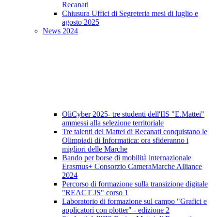
Recanati
Chiusura Uffici di Segreteria mesi di luglio e
agosto 2025
News 2024
OliCyber 2025- tre studenti dell'IIS "E.Mattei"
ammessi alla selezione territoriale
Tre talenti del Mattei di Recanati conquistano le
Olimpiadi di Informatica: ora sfideranno i
migliori delle Marche
Bando per borse di mobilità internazionale
Erasmus+ Consorzio CameraMarche Alliance
2024
Percorso di formazione sulla transizione digitale
"REACT JS" corso 1
Laboratorio di formazione sul campo "Grafici e
applicatori con plotter" - edizione 2