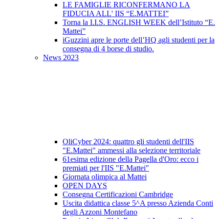
LE FAMIGLIE RICONFERMANO LA
FIDUCIA ALL' IIS “E.MATTEI”
Torna la I.I.S. ENGLISH WEEK dell’Istituto “E.
Mattei”
iGuzzini apre le porte dell’HQ agli studenti per la
consegna di 4 borse di studio.
News 2023
OliCyber 2024: quattro gli studenti dell'IIS
"E.Mattei" ammessi alla selezione territoriale
61esima edizione della Pagella d'Oro: ecco i
premiati per l'IIS "E.Mattei"
Giornata olimpica al Mattei
OPEN DAYS
Consegna Certificazioni Cambridge
Uscita didattica classe 5^A presso Azienda Conti
degli Azzoni Montefano