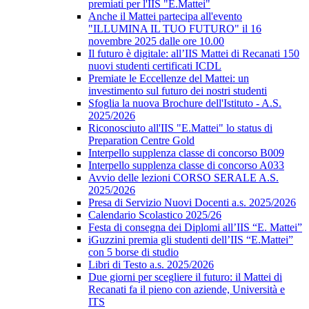
premiati per l'IIS "E.Mattei"
Anche il Mattei partecipa all'evento
"ILLUMINA IL TUO FUTURO" il 16
novembre 2025 dalle ore 10.00
Il futuro è digitale: all’IIS Mattei di Recanati 150
nuovi studenti certificati ICDL
Premiate le Eccellenze del Mattei: un
investimento sul futuro dei nostri studenti
Sfoglia la nuova Brochure dell'Istituto - A.S.
2025/2026
Riconosciuto all'IIS "E.Mattei" lo status di
Preparation Centre Gold
Interpello supplenza classe di concorso B009
Interpello supplenza classe di concorso A033
Avvio delle lezioni CORSO SERALE A.S.
2025/2026
Presa di Servizio Nuovi Docenti a.s. 2025/2026
Calendario Scolastico 2025/26
Festa di consegna dei Diplomi all’IIS “E. Mattei”
iGuzzini premia gli studenti dell’IIS “E.Mattei”
con 5 borse di studio
Libri di Testo a.s. 2025/2026
Due giorni per scegliere il futuro: il Mattei di
Recanati fa il pieno con aziende, Università e
ITS