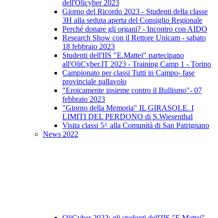
dell'Olicyber 2023
Giorno del Ricordo 2023 - Studenti della classe
3H alla seduta aperta del Consiglio Regionale
Perché donare gli organi? - Incontro con AIDO
Research Show con il Rettore Unicam - sabato
18 febbraio 2023
Studenti dell'IIS "E.Mattei" partecipano
all'OliCyber.IT 2023 - Training Camp 1 - Torino
Campionato per classi Tutti in Campo- fase
provinciale pallavolo
"Eroicamente insieme contro il Bullismo"- 07
febbraio 2023
"Giorno della Memoria" IL GIRASOLE. I
LIMITI DEL PERDONO di S.Wiesenthal
Visita classi 5^ alla Comunità di San Patrignano
News 2022
OliCyber 2023: gli studenti dell'IIS "E.Mattei"