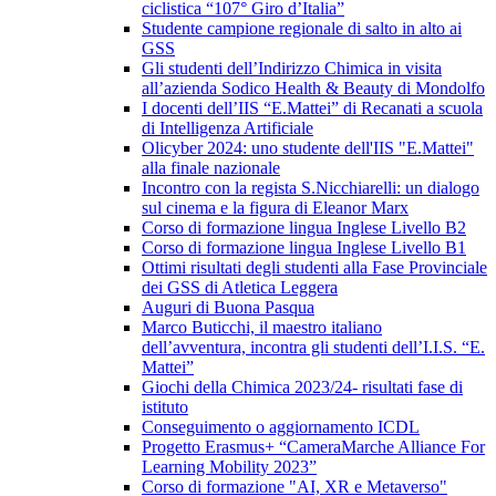
ciclistica “107° Giro d’Italia”
Studente campione regionale di salto in alto ai
GSS
Gli studenti dell’Indirizzo Chimica in visita
all’azienda Sodico Health & Beauty di Mondolfo
I docenti dell’IIS “E.Mattei” di Recanati a scuola
di Intelligenza Artificiale
Olicyber 2024: uno studente dell'IIS "E.Mattei"
alla finale nazionale
Incontro con la regista S.Nicchiarelli: un dialogo
sul cinema e la figura di Eleanor Marx
Corso di formazione lingua Inglese Livello B2
Corso di formazione lingua Inglese Livello B1
Ottimi risultati degli studenti alla Fase Provinciale
dei GSS di Atletica Leggera
Auguri di Buona Pasqua
Marco Buticchi, il maestro italiano
dell’avventura, incontra gli studenti dell’I.I.S. “E.
Mattei”
Giochi della Chimica 2023/24- risultati fase di
istituto
Conseguimento o aggiornamento ICDL
Progetto Erasmus+ “CameraMarche Alliance For
Learning Mobility 2023”
Corso di formazione "AI, XR e Metaverso"