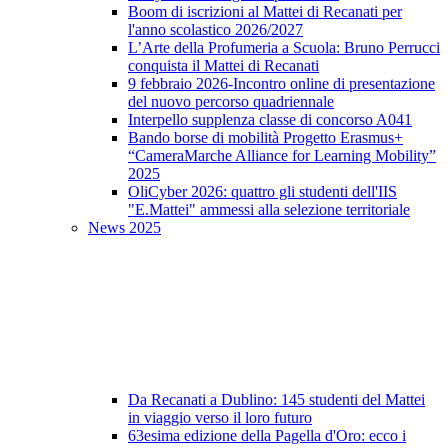
Boom di iscrizioni al Mattei di Recanati per
l'anno scolastico 2026/2027
L’Arte della Profumeria a Scuola: Bruno Perrucci
conquista il Mattei di Recanati
9 febbraio 2026-Incontro online di presentazione
del nuovo percorso quadriennale
Interpello supplenza classe di concorso A041
Bando borse di mobilità Progetto Erasmus+
“CameraMarche Alliance for Learning Mobility”
2025
OliCyber 2026: quattro gli studenti dell'IIS
"E.Mattei" ammessi alla selezione territoriale
News 2025
Da Recanati a Dublino: 145 studenti del Mattei
in viaggio verso il loro futuro
63esima edizione della Pagella d'Oro: ecco i