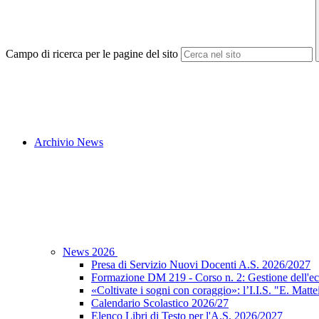
Campo di ricerca per le pagine del sito
Archivio News
News 2026
Presa di Servizio Nuovi Docenti A.S. 2026/2027
Formazione DM 219 - Corso n. 2: Gestione dell'ec
«Coltivate i sogni con coraggio»: l’I.I.S. "E. Matte
Calendario Scolastico 2026/27
Elenco Libri di Testo per l'A.S. 2026/2027