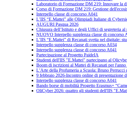
Laboratorio di Formazione DM 219: Innovare la did
Corso di Formazione DM 219: Gestione dell'ecosis
Interpello classe di concorso A041
L’IIS “E.Mattei” alle Olimpiadi Italiane di Cybers
AUGURI Pasqua 2026
Chiusura dell’Istituto e degli Uffici di segreteria al
NUOVO Interpello supplenza classe di concorso
L’IIS “E.Mattei” di Recanati svetta nel digitale: st
Interpello supplenza classe di concorso A034
Interpello supplenza classe di concorso A041
Partecipazione al Progetto PaideIA
Studenti dell'IIS "E.Mattei" partecipano al Olicyb
Boom di iscrizioni al Mattei di Recanati per l'ann
L’Arte della Profumeria a Scuola: Bruno Perrucci c
9 febbraio 2026-Incontro online di presentazione 
Interpello supplenza classe di concorso A041
Bando borse di mobilità Progetto Erasmus+ “Came
OliCyber 2026: quattro gli studenti dell'IIS "E.Matt