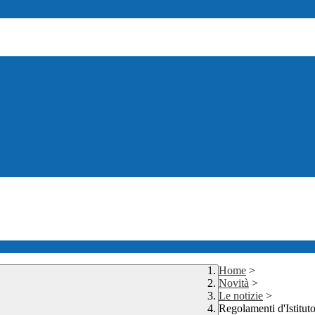
Home
>
Novità
>
Le notizie
>
Regolamenti d'Istitut