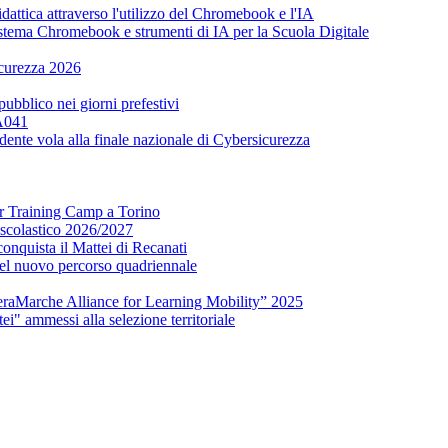
attica attraverso l'utilizzo del Chromebook e l'IA
tema Chromebook e strumenti di IA per la Scuola Digitale
icurezza 2026
 pubblico nei giorni prefestivi
 A041
udente vola alla finale nazionale di Cybersicurezza
er Training Camp a Torino
o scolastico 2026/2027
onquista il Mattei di Recanati
del nuovo percorso quadriennale
raMarche Alliance for Learning Mobility” 2025
ei" ammessi alla selezione territoriale