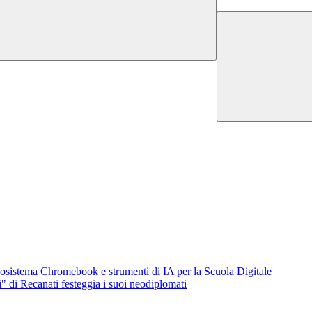
osistema Chromebook e strumenti di IA per la Scuola Digitale
i" di Recanati festeggia i suoi neodiplomati