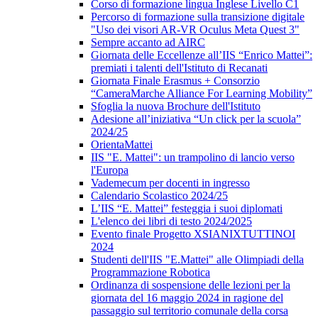
Corso di formazione lingua Inglese Livello C1
Percorso di formazione sulla transizione digitale
"Uso dei visori AR-VR Oculus Meta Quest 3"
Sempre accanto ad AIRC
Giornata delle Eccellenze all’IIS “Enrico Mattei”:
premiati i talenti dell'Istituto di Recanati
Giornata Finale Erasmus + Consorzio
“CameraMarche Alliance For Learning Mobility”
Sfoglia la nuova Brochure dell'Istituto
Adesione all’iniziativa “Un click per la scuola”
2024/25
OrientaMattei
IIS "E. Mattei": un trampolino di lancio verso
l'Europa
Vademecum per docenti in ingresso
Calendario Scolastico 2024/25
L’IIS “E. Mattei” festeggia i suoi diplomati
L'elenco dei libri di testo 2024/2025
Evento finale Progetto XSIANIXTUTTINOI
2024
Studenti dell'IIS "E.Mattei" alle Olimpiadi della
Programmazione Robotica
Ordinanza di sospensione delle lezioni per la
giornata del 16 maggio 2024 in ragione del
passaggio sul territorio comunale della corsa