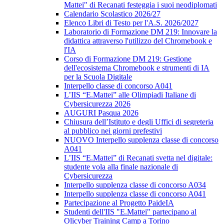
Mattei" di Recanati festeggia i suoi neodiplomati
Calendario Scolastico 2026/27
Elenco Libri di Testo per l'A.S. 2026/2027
Laboratorio di Formazione DM 219: Innovare la
didattica attraverso l'utilizzo del Chromebook e
l'IA
Corso di Formazione DM 219: Gestione
dell'ecosistema Chromebook e strumenti di IA
per la Scuola Digitale
Interpello classe di concorso A041
L’IIS “E.Mattei” alle Olimpiadi Italiane di
Cybersicurezza 2026
AUGURI Pasqua 2026
Chiusura dell’Istituto e degli Uffici di segreteria
al pubblico nei giorni prefestivi
NUOVO Interpello supplenza classe di concorso
A041
L’IIS “E.Mattei” di Recanati svetta nel digitale:
studente vola alla finale nazionale di
Cybersicurezza
Interpello supplenza classe di concorso A034
Interpello supplenza classe di concorso A041
Partecipazione al Progetto PaideIA
Studenti dell'IIS "E.Mattei" partecipano al
Olicyber Training Camp a Torino