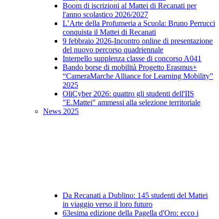
Boom di iscrizioni al Mattei di Recanati per
l'anno scolastico 2026/2027
L’Arte della Profumeria a Scuola: Bruno Perrucci
conquista il Mattei di Recanati
9 febbraio 2026-Incontro online di presentazione
del nuovo percorso quadriennale
Interpello supplenza classe di concorso A041
Bando borse di mobilità Progetto Erasmus+
“CameraMarche Alliance for Learning Mobility”
2025
OliCyber 2026: quattro gli studenti dell'IIS
"E.Mattei" ammessi alla selezione territoriale
News 2025
Da Recanati a Dublino: 145 studenti del Mattei
in viaggio verso il loro futuro
63esima edizione della Pagella d'Oro: ecco i