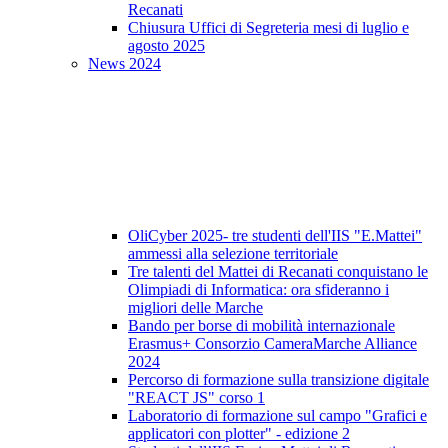
Recanati
Chiusura Uffici di Segreteria mesi di luglio e
agosto 2025
News 2024
OliCyber 2025- tre studenti dell'IIS "E.Mattei"
ammessi alla selezione territoriale
Tre talenti del Mattei di Recanati conquistano le
Olimpiadi di Informatica: ora sfideranno i
migliori delle Marche
Bando per borse di mobilità internazionale
Erasmus+ Consorzio CameraMarche Alliance
2024
Percorso di formazione sulla transizione digitale
"REACT JS" corso 1
Laboratorio di formazione sul campo "Grafici e
applicatori con plotter" - edizione 2