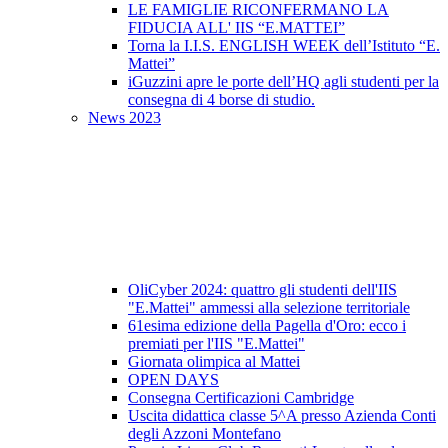
LE FAMIGLIE RICONFERMANO LA
FIDUCIA ALL' IIS “E.MATTEI”
Torna la I.I.S. ENGLISH WEEK dell’Istituto “E.
Mattei”
iGuzzini apre le porte dell’HQ agli studenti per la
consegna di 4 borse di studio.
News 2023
OliCyber 2024: quattro gli studenti dell'IIS
"E.Mattei" ammessi alla selezione territoriale
61esima edizione della Pagella d'Oro: ecco i
premiati per l'IIS "E.Mattei"
Giornata olimpica al Mattei
OPEN DAYS
Consegna Certificazioni Cambridge
Uscita didattica classe 5^A presso Azienda Conti
degli Azzoni Montefano