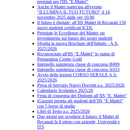
premiati per l'IIS "E.Mattei"
Anche il Mattei partecipa all'evento
"ILLUMINA IL TUO FUTURO" il 16
novembre 2025 dalle ore 10.00
Il futuro è digitale: all’IIS Mattei di Recanati 150
nuovi studenti certificati ICDL
Premiate le Eccellenze del Mattei: un
investimento sul futuro dei nostri studenti
Sfoglia la nuova Brochure dell'Istituto - A.S.
2025/2026
Riconosciuto all'IIS "E.Mattei" lo status di
Preparation Centre Gold
Interpello supplenza classe di concorso B009
Interpello supplenza classe di concorso A033
Avvio delle lezioni CORSO SERALE A.S.
2025/2026
Presa di Servizio Nuovi Docenti a.s. 2025/2026
Calendario Scolastico 2025/26
Festa di consegna dei Diplomi all’IIS “E. Mattei”
iGuzzini premia gli studenti dell’IIS “E.Mattei”
con 5 borse di studio
Libri di Testo a.s. 2025/2026
Due giorni per scegliere il futuro: il Mattei di
Recanati fa il pieno con aziende, Università e
ITS