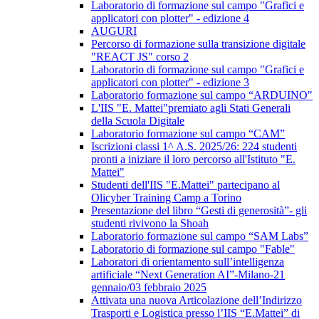
Laboratorio di formazione sul campo "Grafici e
applicatori con plotter" - edizione 4
AUGURI
Percorso di formazione sulla transizione digitale
"REACT JS" corso 2
Laboratorio di formazione sul campo "Grafici e
applicatori con plotter" - edizione 3
Laboratorio formazione sul campo “ARDUINO"
L'IIS "E. Mattei"premiato agli Stati Generali
della Scuola Digitale
Laboratorio formazione sul campo “CAM”
Iscrizioni classi 1^ A.S. 2025/26: 224 studenti
pronti a iniziare il loro percorso all'Istituto "E.
Mattei"
Studenti dell'IIS "E.Mattei" partecipano al
Olicyber Training Camp a Torino
Presentazione del libro “Gesti di generosità”- gli
studenti rivivono la Shoah
Laboratorio formazione sul campo “SAM Labs”
Laboratorio di formazione sul campo "Fable"
Laboratori di orientamento sull’intelligenza
artificiale “Next Generation AI”-Milano-21
gennaio/03 febbraio 2025
Attivata una nuova Articolazione dell’Indirizzo
Trasporti e Logistica presso l’IIS “E.Mattei” di