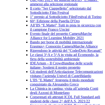
ammessi alla selezione regionale
Il corto "Ser Ciappelletto" selezionato dal
Sottodiciotto Film Festival
1° premio al Sottodiciotto FilmFestival di Torino
60^ Edizione della Pagella D'Oro
All’IIS “E.Mattei" Tutti in pista in sicurezza con
il campione Franco Uncini
Evento finale del progetto CameraMarche
Alliance for Learning Mobility 2021
Bando per borse di mobilità internazionale
Erasmus+ Consorzio CameraMarche Alliance
Riprendono le attività del “CoderDojo Recanati”
Le classi 3^A e 5^A in visita ad Ecomondo, la
fiera della sostenibilità ambientale
IDEArium – Il Crowdfunding delle scuole
italiane- Sostieni il nostro progetto
Gli studenti dell'Articolazione Telecomunicazioni
visitano l’azienda Univel di Castelfidardo
L'IIS "E.Mattei" festeggia il titolo mondiale
conquistato da Alessandro Greco
La Chimica in cantina: visita all’azienda Conti
degli Azzoni di Montefano
Consegnati gli attestati ICDL Full Standard agli
studenti delle classi 2^ dell'A.S. 2021/22