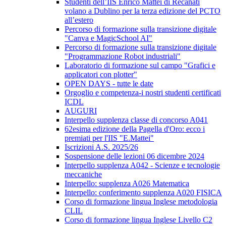
Studenti dell’IIS Enrico Mattei di Recanati
volano a Dublino per la terza edizione del PCTO
all’estero
Percorso di formazione sulla transizione digitale
"Canva e MagicSchool AI"
Percorso di formazione sulla transizione digitale
"Programmazione Robot industriali"
Laboratorio di formazione sul campo "Grafici e
applicatori con plotter"
OPEN DAYS - tutte le date
Orgoglio e competenza-i nostri studenti certificati
ICDL
AUGURI
Interpello supplenza classe di concorso A041
62esima edizione della Pagella d'Oro: ecco i
premiati per l'IIS "E.Mattei"
Iscrizioni A.S. 2025/26
Sospensione delle lezioni 06 dicembre 2024
Interpello supplenza A042 - Scienze e tecnologie
meccaniche
Interpello: supplenza A026 Matematica
Interpello: conferimento supplenza A020 FISICA
Corso di formazione lingua Inglese metodologia
CLIL
Corso di formazione lingua Inglese Livello C2