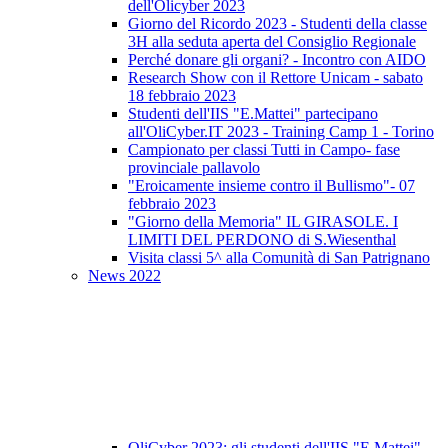
dell'Olicyber 2023
Giorno del Ricordo 2023 - Studenti della classe
3H alla seduta aperta del Consiglio Regionale
Perché donare gli organi? - Incontro con AIDO
Research Show con il Rettore Unicam - sabato
18 febbraio 2023
Studenti dell'IIS "E.Mattei" partecipano
all'OliCyber.IT 2023 - Training Camp 1 - Torino
Campionato per classi Tutti in Campo- fase
provinciale pallavolo
"Eroicamente insieme contro il Bullismo"- 07
febbraio 2023
"Giorno della Memoria" IL GIRASOLE. I
LIMITI DEL PERDONO di S.Wiesenthal
Visita classi 5^ alla Comunità di San Patrignano
News 2022
OliCyber 2023: gli studenti dell'IIS "E.Mattei"