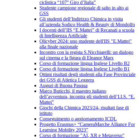
ciclistica “107° Giro d’Italia”
Studente campione regionale di salto in alto ai
GSS
Gli studenti dell’Indirizzo Chimica in visita
all’azienda Sodico Health & Beauty di Mondolfo
I docenti dell’IIS “E.Mattei” di Recanati a scuola
di Intelligenza Artificiale
Olicyber 2024: uno studente dell'IIS "E.Mattei"
alla finale nazionale
Incontro con la regista S.Nicchiarelli: un dialogo
sul cinema e la figura di Eleanor Marx
Corso di formazione lingua Inglese Livello B2
Corso di formazione lingua Inglese Livello B1
Ottimi risultati degli studenti alla Fase Provinciale
dei GSS di Atletica Leggera
Auguri di Buona Pasqua
Marco Buticchi, il maestro italiano
dell’avventura, incontra gli studenti dell’I.I.S. “E.
Mattei”
Giochi della Chimica 2023/24- risultati fase di
istituto
Conseguimento o aggiornamento ICDL
Progetto Erasmus+ “CameraMarche Alliance For
Learning Mobility 2023”
Corso di formazione "AI, XR e Metaverso"