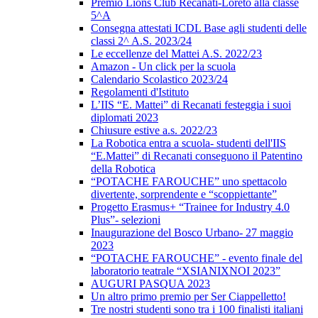
Premio Lions Club Recanati-Loreto alla classe
5^A
Consegna attestati ICDL Base agli studenti delle
classi 2^ A.S. 2023/24
Le eccellenze del Mattei A.S. 2022/23
Amazon - Un click per la scuola
Calendario Scolastico 2023/24
Regolamenti d'Istituto
L’IIS “E. Mattei” di Recanati festeggia i suoi
diplomati 2023
Chiusure estive a.s. 2022/23
La Robotica entra a scuola- studenti dell'IIS
“E.Mattei” di Recanati conseguono il Patentino
della Robotica
“POTACHE FAROUCHE” uno spettacolo
divertente, sorprendente e “scoppiettante”
Progetto Erasmus+ “Trainee for Industry 4.0
Plus”- selezioni
Inaugurazione del Bosco Urbano- 27 maggio
2023
“POTACHE FAROUCHE” - evento finale del
laboratorio teatrale “XSIANIXNOI 2023”
AUGURI PASQUA 2023
Un altro primo premio per Ser Ciappelletto!
Tre nostri studenti sono tra i 100 finalisti italiani