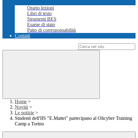
Orario lezioni
Libri di testo
Strumenti BES
Esame di stato
Patto di corresponsabilità
Contatti
Campo di ricerca per le pagine del sito
Home
>
Novità
>
Le notizie
>
Studenti dell'IIS "E.Mattei" partecipano al Olicyber Training
Camp a Torino