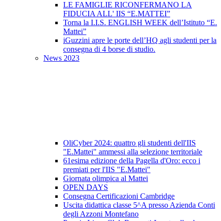
LE FAMIGLIE RICONFERMANO LA
FIDUCIA ALL' IIS “E.MATTEI”
Torna la I.I.S. ENGLISH WEEK dell’Istituto “E.
Mattei”
iGuzzini apre le porte dell’HQ agli studenti per la
consegna di 4 borse di studio.
News 2023
OliCyber 2024: quattro gli studenti dell'IIS
"E.Mattei" ammessi alla selezione territoriale
61esima edizione della Pagella d'Oro: ecco i
premiati per l'IIS "E.Mattei"
Giornata olimpica al Mattei
OPEN DAYS
Consegna Certificazioni Cambridge
Uscita didattica classe 5^A presso Azienda Conti
degli Azzoni Montefano