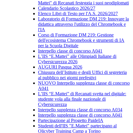
Mattei" di Recanati festeggia i suoi neodiplomati
Calendario Scolastico 2026/27
Elenco Libri di Testo per l'A.S. 2026/2027
Laboratorio di Formazione DM 219: Innovare la
didattica attraverso l'utilizzo del Chromebook e
l'IA
Corso di Formazione DM 219: Gestione
dell'ecosistema Chromebook e strumenti di IA
per la Scuola Digitale
Interpello classe di concorso A041
L’IIS “E.Mattei” alle Olimpiadi Italiane di
Cybersicurezza 2026
AUGURI Pasqua 2026
Chiusura dell’Istituto e degli Uffici di segreteria
al pubblico nei giorni prefestivi
NUOVO Interpello supplenza classe di concorso
A041
L’IIS “E.Mattei” di Recanati svetta nel digitale:
studente vola alla finale nazionale di
Cybersicurezza
Interpello supplenza classe di concorso A034
Interpello supplenza classe di concorso A041
Partecipazione al Progetto PaideIA
Studenti dell'IIS "E.Mattei" partecipano al
Olicyber Training Camp a Torino