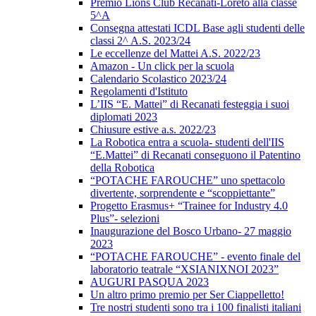
Premio Lions Club Recanati-Loreto alla classe
5^A
Consegna attestati ICDL Base agli studenti delle
classi 2^ A.S. 2023/24
Le eccellenze del Mattei A.S. 2022/23
Amazon - Un click per la scuola
Calendario Scolastico 2023/24
Regolamenti d'Istituto
L’IIS “E. Mattei” di Recanati festeggia i suoi
diplomati 2023
Chiusure estive a.s. 2022/23
La Robotica entra a scuola- studenti dell'IIS
“E.Mattei” di Recanati conseguono il Patentino
della Robotica
“POTACHE FAROUCHE” uno spettacolo
divertente, sorprendente e “scoppiettante”
Progetto Erasmus+ “Trainee for Industry 4.0
Plus”- selezioni
Inaugurazione del Bosco Urbano- 27 maggio
2023
“POTACHE FAROUCHE” - evento finale del
laboratorio teatrale “XSIANIXNOI 2023”
AUGURI PASQUA 2023
Un altro primo premio per Ser Ciappelletto!
Tre nostri studenti sono tra i 100 finalisti italiani