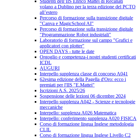
Studenti dell’IIS Enrico Mattei di Recanati
volano a Dublino per la terza edizione del PCTO
all’estero
Percorso di formazione sulla transizione digitale
"Canva e MagicSchool AI"
Percorso di formazione sulla transizione digitale
"Programmazione Robot industriali"
Laboratorio di formazione sul campo "Grafici e
applicatori con plotter"
OPEN DAYS - tutte le date
Orgoglio e competenza-i nostri studenti certificati
ICDL
AUGURI
Interpello supplenza classe di concorso A041
62esima edizione della Pagella d'Oro: ecco i
premiati per l'IIS "E.Mattei"
Iscrizioni A.S. 2025/26
Sospensione delle lezioni 06 dicembre 2024
Interpello supplenza A042 - Scienze e tecnologie
meccaniche
Interpello: supplenza A026 Matematica
Interpello: conferimento supplenza A020 FISICA
Corso di formazione lingua Inglese metodologia
CLIL
Corso di formazione lingua Inglese Livello C2