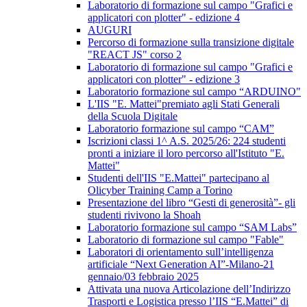
Laboratorio di formazione sul campo "Grafici e
applicatori con plotter" - edizione 4
AUGURI
Percorso di formazione sulla transizione digitale
"REACT JS" corso 2
Laboratorio di formazione sul campo "Grafici e
applicatori con plotter" - edizione 3
Laboratorio formazione sul campo “ARDUINO"
L'IIS "E. Mattei"premiato agli Stati Generali
della Scuola Digitale
Laboratorio formazione sul campo “CAM”
Iscrizioni classi 1^ A.S. 2025/26: 224 studenti
pronti a iniziare il loro percorso all'Istituto "E.
Mattei"
Studenti dell'IIS "E.Mattei" partecipano al
Olicyber Training Camp a Torino
Presentazione del libro “Gesti di generosità”- gli
studenti rivivono la Shoah
Laboratorio formazione sul campo “SAM Labs”
Laboratorio di formazione sul campo "Fable"
Laboratori di orientamento sull’intelligenza
artificiale “Next Generation AI”-Milano-21
gennaio/03 febbraio 2025
Attivata una nuova Articolazione dell’Indirizzo
Trasporti e Logistica presso l’IIS “E.Mattei” di