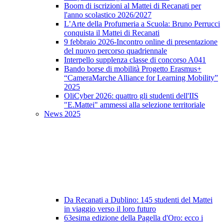
Boom di iscrizioni al Mattei di Recanati per
l'anno scolastico 2026/2027
L’Arte della Profumeria a Scuola: Bruno Perrucci
conquista il Mattei di Recanati
9 febbraio 2026-Incontro online di presentazione
del nuovo percorso quadriennale
Interpello supplenza classe di concorso A041
Bando borse di mobilità Progetto Erasmus+
“CameraMarche Alliance for Learning Mobility”
2025
OliCyber 2026: quattro gli studenti dell'IIS
"E.Mattei" ammessi alla selezione territoriale
News 2025
Da Recanati a Dublino: 145 studenti del Mattei
in viaggio verso il loro futuro
63esima edizione della Pagella d'Oro: ecco i