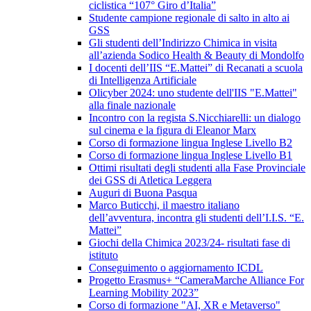
ciclistica “107° Giro d’Italia”
Studente campione regionale di salto in alto ai
GSS
Gli studenti dell’Indirizzo Chimica in visita
all’azienda Sodico Health & Beauty di Mondolfo
I docenti dell’IIS “E.Mattei” di Recanati a scuola
di Intelligenza Artificiale
Olicyber 2024: uno studente dell'IIS "E.Mattei"
alla finale nazionale
Incontro con la regista S.Nicchiarelli: un dialogo
sul cinema e la figura di Eleanor Marx
Corso di formazione lingua Inglese Livello B2
Corso di formazione lingua Inglese Livello B1
Ottimi risultati degli studenti alla Fase Provinciale
dei GSS di Atletica Leggera
Auguri di Buona Pasqua
Marco Buticchi, il maestro italiano
dell’avventura, incontra gli studenti dell’I.I.S. “E.
Mattei”
Giochi della Chimica 2023/24- risultati fase di
istituto
Conseguimento o aggiornamento ICDL
Progetto Erasmus+ “CameraMarche Alliance For
Learning Mobility 2023”
Corso di formazione "AI, XR e Metaverso"