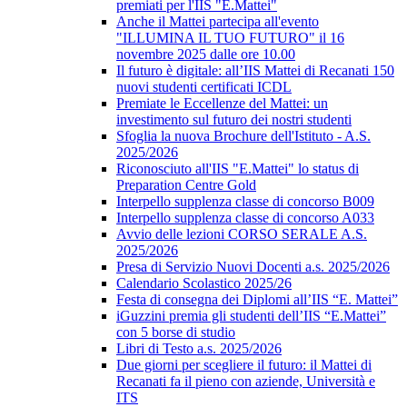
premiati per l'IIS "E.Mattei"
Anche il Mattei partecipa all'evento
"ILLUMINA IL TUO FUTURO" il 16
novembre 2025 dalle ore 10.00
Il futuro è digitale: all’IIS Mattei di Recanati 150
nuovi studenti certificati ICDL
Premiate le Eccellenze del Mattei: un
investimento sul futuro dei nostri studenti
Sfoglia la nuova Brochure dell'Istituto - A.S.
2025/2026
Riconosciuto all'IIS "E.Mattei" lo status di
Preparation Centre Gold
Interpello supplenza classe di concorso B009
Interpello supplenza classe di concorso A033
Avvio delle lezioni CORSO SERALE A.S.
2025/2026
Presa di Servizio Nuovi Docenti a.s. 2025/2026
Calendario Scolastico 2025/26
Festa di consegna dei Diplomi all’IIS “E. Mattei”
iGuzzini premia gli studenti dell’IIS “E.Mattei”
con 5 borse di studio
Libri di Testo a.s. 2025/2026
Due giorni per scegliere il futuro: il Mattei di
Recanati fa il pieno con aziende, Università e
ITS