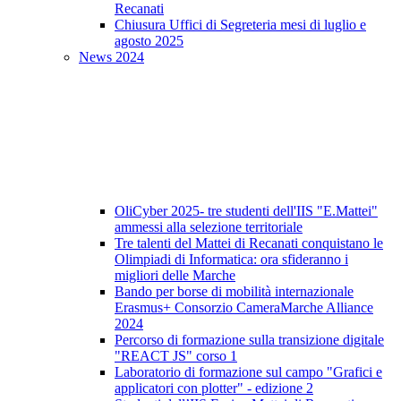
Recanati
Chiusura Uffici di Segreteria mesi di luglio e
agosto 2025
News 2024
OliCyber 2025- tre studenti dell'IIS "E.Mattei"
ammessi alla selezione territoriale
Tre talenti del Mattei di Recanati conquistano le
Olimpiadi di Informatica: ora sfideranno i
migliori delle Marche
Bando per borse di mobilità internazionale
Erasmus+ Consorzio CameraMarche Alliance
2024
Percorso di formazione sulla transizione digitale
"REACT JS" corso 1
Laboratorio di formazione sul campo "Grafici e
applicatori con plotter" - edizione 2