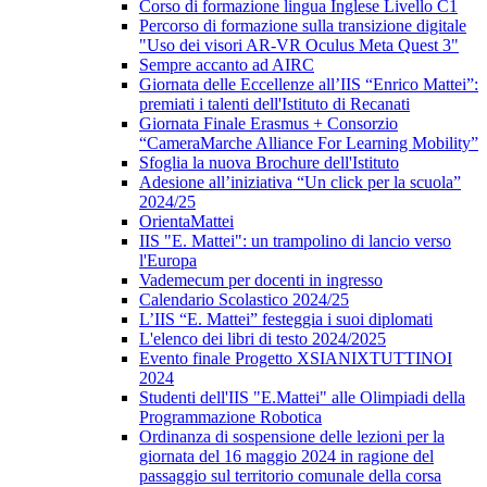
Corso di formazione lingua Inglese Livello C1
Percorso di formazione sulla transizione digitale
"Uso dei visori AR-VR Oculus Meta Quest 3"
Sempre accanto ad AIRC
Giornata delle Eccellenze all’IIS “Enrico Mattei”:
premiati i talenti dell'Istituto di Recanati
Giornata Finale Erasmus + Consorzio
“CameraMarche Alliance For Learning Mobility”
Sfoglia la nuova Brochure dell'Istituto
Adesione all’iniziativa “Un click per la scuola”
2024/25
OrientaMattei
IIS "E. Mattei": un trampolino di lancio verso
l'Europa
Vademecum per docenti in ingresso
Calendario Scolastico 2024/25
L’IIS “E. Mattei” festeggia i suoi diplomati
L'elenco dei libri di testo 2024/2025
Evento finale Progetto XSIANIXTUTTINOI
2024
Studenti dell'IIS "E.Mattei" alle Olimpiadi della
Programmazione Robotica
Ordinanza di sospensione delle lezioni per la
giornata del 16 maggio 2024 in ragione del
passaggio sul territorio comunale della corsa