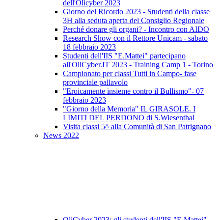
dell'Olicyber 2023
Giorno del Ricordo 2023 - Studenti della classe
3H alla seduta aperta del Consiglio Regionale
Perché donare gli organi? - Incontro con AIDO
Research Show con il Rettore Unicam - sabato
18 febbraio 2023
Studenti dell'IIS "E.Mattei" partecipano
all'OliCyber.IT 2023 - Training Camp 1 - Torino
Campionato per classi Tutti in Campo- fase
provinciale pallavolo
"Eroicamente insieme contro il Bullismo"- 07
febbraio 2023
"Giorno della Memoria" IL GIRASOLE. I
LIMITI DEL PERDONO di S.Wiesenthal
Visita classi 5^ alla Comunità di San Patrignano
News 2022
OliCyber 2023: gli studenti dell'IIS "E.Mattei"