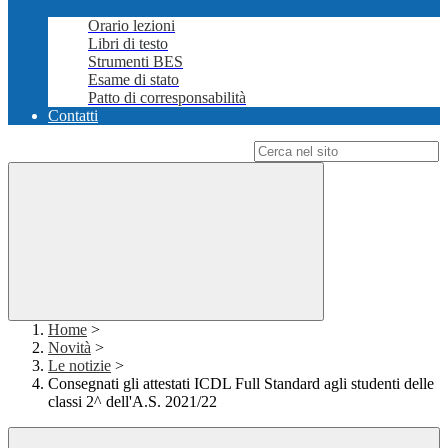
Orario lezioni
Libri di testo
Strumenti BES
Esame di stato
Patto di corresponsabilità
Contatti
Campo di ricerca per le pagine del sito
Home
>
Novità
>
Le notizie
>
Consegnati gli attestati ICDL Full Standard agli studenti delle
classi 2^ dell'A.S. 2021/22