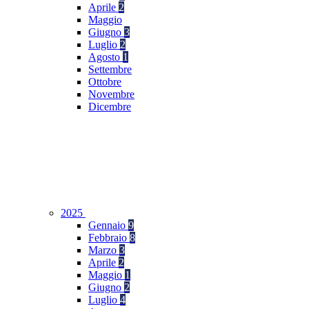
Aprile
2
Maggio
Giugno
3
Luglio
2
Agosto
1
Settembre
Ottobre
Novembre
Dicembre
2025
Gennaio
9
Febbraio
8
Marzo
3
Aprile
2
Maggio
1
Giugno
2
Luglio
4