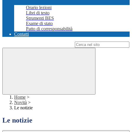
Orario lezioni
Libri di testo
Strumenti BES
Esame di stato
Patto di corresponsabilità
Contatti
Campo di ricerca per le pagine del sito
Home
>
Novità
>
Le notizie
Le notizie