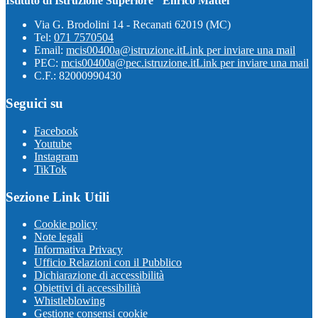
Istituto di Istruzione Superiore "Enrico Mattei"
Via G. Brodolini 14 - Recanati 62019 (MC)
Tel:
071 7570504
Email:
mcis00400a@istruzione.it
Link per inviare una mail
PEC:
mcis00400a@pec.istruzione.it
Link per inviare una mail
C.F.: 82000990430
Seguici su
Facebook
Youtube
Instagram
TikTok
Sezione Link Utili
Cookie policy
Note legali
Informativa Privacy
Ufficio Relazioni con il Pubblico
Dichiarazione di accessibilità
Obiettivi di accessibilità
Whistleblowing
Gestione consensi cookie