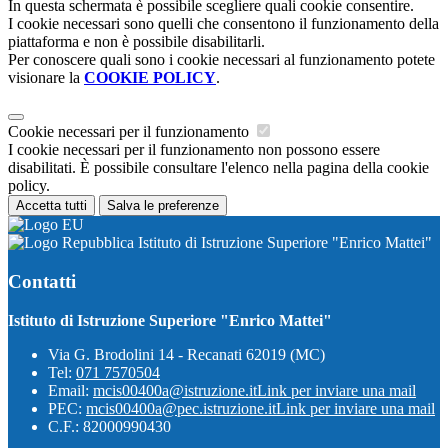
In questa schermata è possibile scegliere quali cookie consentire.
I cookie necessari sono quelli che consentono il funzionamento della
piattaforma e non è possibile disabilitarli.
Per conoscere quali sono i cookie necessari al funzionamento potete
visionare la
COOKIE POLICY
.
Cookie necessari per il funzionamento
I cookie necessari per il funzionamento non possono essere
disabilitati. È possibile consultare l'elenco nella pagina della cookie
policy.
Accetta tutti
Salva le preferenze
Istituto di Istruzione Superiore "Enrico Mattei"
Contatti
Istituto di Istruzione Superiore "Enrico Mattei"
Via G. Brodolini 14 - Recanati 62019 (MC)
Tel:
071 7570504
Email:
mcis00400a@istruzione.it
Link per inviare una mail
PEC:
mcis00400a@pec.istruzione.it
Link per inviare una mail
C.F.: 82000990430