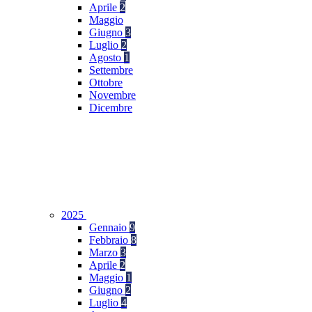
Aprile
2
Maggio
Giugno
3
Luglio
2
Agosto
1
Settembre
Ottobre
Novembre
Dicembre
2025
Gennaio
9
Febbraio
8
Marzo
3
Aprile
2
Maggio
1
Giugno
2
Luglio
4