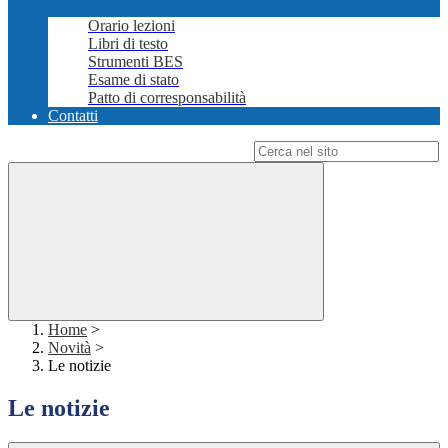
Orario lezioni
Libri di testo
Strumenti BES
Esame di stato
Patto di corresponsabilità
Contatti
Campo di ricerca per le pagine del sito
Home
>
Novità
>
Le notizie
Le notizie