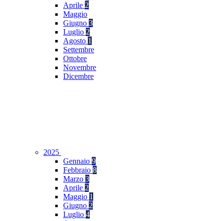
Aprile
2
Maggio
Giugno
3
Luglio
2
Agosto
1
Settembre
Ottobre
Novembre
Dicembre
2025
Gennaio
9
Febbraio
8
Marzo
3
Aprile
2
Maggio
1
Giugno
2
Luglio
4