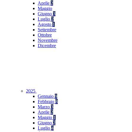
Aprile
2
Maggio
Giugno
3
Luglio
2
Agosto
1
Settembre
Ottobre
Novembre
Dicembre
2025
Gennaio
9
Febbraio
8
Marzo
3
Aprile
2
Maggio
1
Giugno
2
Luglio
4