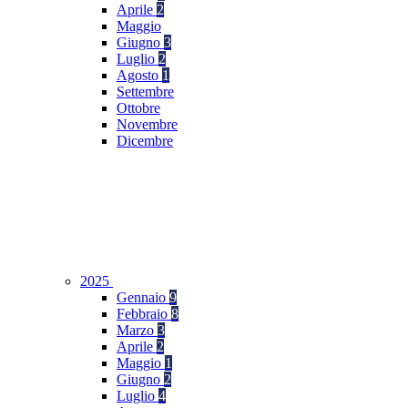
Aprile
2
Maggio
Giugno
3
Luglio
2
Agosto
1
Settembre
Ottobre
Novembre
Dicembre
2025
Gennaio
9
Febbraio
8
Marzo
3
Aprile
2
Maggio
1
Giugno
2
Luglio
4