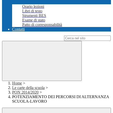
Orario lezioni
Libri di testo
Strumenti BES
Esame di stato
Patto di corresponsabilità
Contatti
Campo di ricerca per le pagine del sito
Home
>
Le carte della scuola
>
PON 2014/2020
>
POTENZIAMENTO DEI PERCORSI DI ALTERNANZA
SCUOLA-LAVORO ​