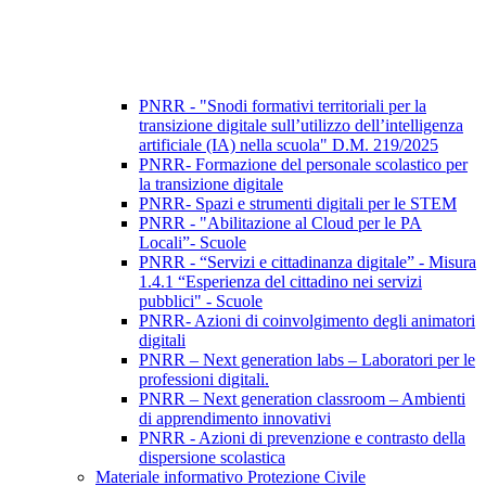
PNRR - "Snodi formativi territoriali per la
transizione digitale sull’utilizzo dell’intelligenza
artificiale (IA) nella scuola" D.M. 219/2025
PNRR- Formazione del personale scolastico per
la transizione digitale
PNRR- Spazi e strumenti digitali per le STEM
PNRR - "Abilitazione al Cloud per le PA
Locali”- Scuole
PNRR - “Servizi e cittadinanza digitale” - Misura
1.4.1 “Esperienza del cittadino nei servizi
pubblici" - Scuole
PNRR- Azioni di coinvolgimento degli animatori
digitali
PNRR – Next generation labs – Laboratori per le
professioni digitali.
PNRR – Next generation classroom – Ambienti
di apprendimento innovativi
PNRR - Azioni di prevenzione e contrasto della
dispersione scolastica
Materiale informativo Protezione Civile