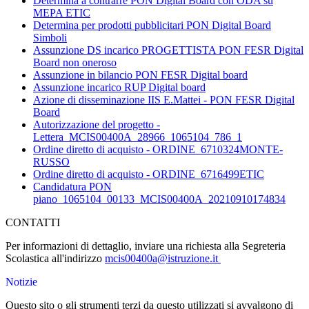
Determina a contrarre PON Digital Board con ODA su
MEPA ETIC
Determina per prodotti pubblicitari PON Digital Board
Simboli
Assunzione DS incarico PROGETTISTA PON FESR Digital
Board non oneroso
Assunzione in bilancio PON FESR Digital board
Assunzione incarico RUP Digital board
Azione di disseminazione IIS E.Mattei - PON FESR Digital
Board
Autorizzazione del progetto -
Lettera_MCIS00400A_28966_1065104_786_1
Ordine diretto di acquisto - ORDINE_6710324MONTE-
RUSSO
Ordine diretto di acquisto - ORDINE_6716499ETIC
Candidatura PON
piano_1065104_00133_MCIS00400A_20210910174834
CONTATTI
Per informazioni di dettaglio, inviare una richiesta alla Segreteria
Scolastica all'indirizzo
mcis00400a@istruzione.it
Notizie
Questo sito o gli strumenti terzi da questo utilizzati si avvalgono di