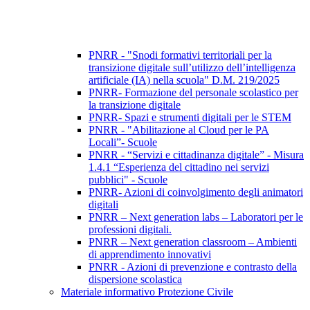
PNRR - "Snodi formativi territoriali per la
transizione digitale sull’utilizzo dell’intelligenza
artificiale (IA) nella scuola" D.M. 219/2025
PNRR- Formazione del personale scolastico per
la transizione digitale
PNRR- Spazi e strumenti digitali per le STEM
PNRR - "Abilitazione al Cloud per le PA
Locali”- Scuole
PNRR - “Servizi e cittadinanza digitale” - Misura
1.4.1 “Esperienza del cittadino nei servizi
pubblici" - Scuole
PNRR- Azioni di coinvolgimento degli animatori
digitali
PNRR – Next generation labs – Laboratori per le
professioni digitali.
PNRR – Next generation classroom – Ambienti
di apprendimento innovativi
PNRR - Azioni di prevenzione e contrasto della
dispersione scolastica
Materiale informativo Protezione Civile