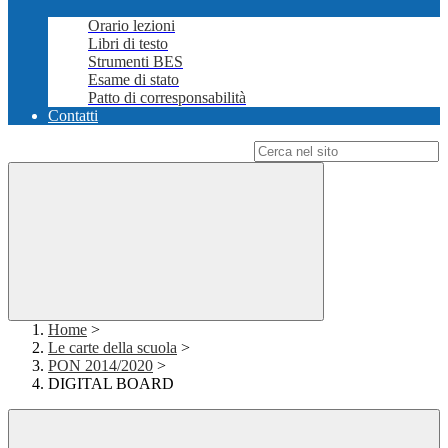
Orario lezioni
Libri di testo
Strumenti BES
Esame di stato
Patto di corresponsabilità
Contatti
Campo di ricerca per le pagine del sito
Home
>
Le carte della scuola
>
PON 2014/2020
>
DIGITAL BOARD