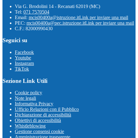
Via G. Brodolini 14 - Recanati 62019 (MC)
Tel:
071 7570504
Email:
mcis00400a@istruzione.it
Link per inviare una mail
PEC:
mcis00400a@pec.istruzione.it
Link per inviare una mail
C.F.: 82000990430
Seguici su
Facebook
Youtube
Instagram
TikTok
Sezione Link Utili
Cookie policy
Note legali
Informativa Privacy
Ufficio Relazioni con il Pubblico
Dichiarazione di accessibilità
Obiettivi di accessibilità
Whistleblowing
Gestione consensi cookie
Amministrazione trasparente