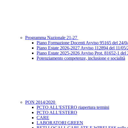
Programma Nazionale 21-27
Piano Formazione Docenti Avviso 95165 del 24/04
Piano Estate 2026-2027 Avviso 112894 del 11
Piano Estate 2025-2026 Avviso Prot. 81652-1 
Potenziamento competenze, inclusione e socialità
PON 2014/2020
PCTO ALL'ESTERO riapertura termini
PCTO ALL'ESTERO
CARE
LABORATORI GREEN
RETI LOCALI, CABLATE E WIRELESS nelle s