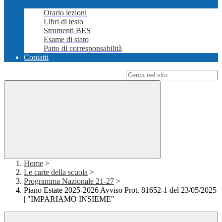
Orario lezioni
Libri di testo
Strumenti BES
Esame di stato
Patto di corresponsabilità
Contatti
Campo di ricerca per le pagine del sito
Home
>
Le carte della scuola
>
Programma Nazionale 21-27
>
Piano Estate 2025-2026 Avviso Prot. 81652-1 del 23/05/2025
| "IMPARIAMO INSIEME"