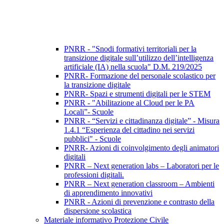
PNRR - "Snodi formativi territoriali per la
transizione digitale sull’utilizzo dell’intelligenza
artificiale (IA) nella scuola" D.M. 219/2025
PNRR- Formazione del personale scolastico per
la transizione digitale
PNRR- Spazi e strumenti digitali per le STEM
PNRR - "Abilitazione al Cloud per le PA
Locali”- Scuole
PNRR - “Servizi e cittadinanza digitale” - Misura
1.4.1 “Esperienza del cittadino nei servizi
pubblici" - Scuole
PNRR- Azioni di coinvolgimento degli animatori
digitali
PNRR – Next generation labs – Laboratori per le
professioni digitali.
PNRR – Next generation classroom – Ambienti
di apprendimento innovativi
PNRR - Azioni di prevenzione e contrasto della
dispersione scolastica
Materiale informativo Protezione Civile