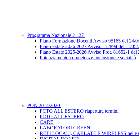
Programma Nazionale 21-27
Piano Formazione Docenti Avviso 95165 del 24/04
Piano Estate 2026-2027 Avviso 112894 del 11
Piano Estate 2025-2026 Avviso Prot. 81652-1 
Potenziamento competenze, inclusione e socialità
PON 2014/2020
PCTO ALL'ESTERO riapertura termini
PCTO ALL'ESTERO
CARE
LABORATORI GREEN
RETI LOCALI, CABLATE E WIRELESS nelle s
DIGITAL BOARD