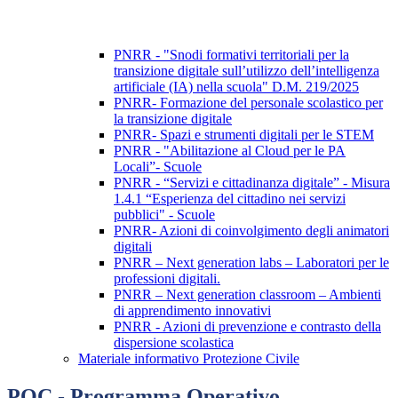
PNRR - "Snodi formativi territoriali per la
transizione digitale sull’utilizzo dell’intelligenza
artificiale (IA) nella scuola" D.M. 219/2025
PNRR- Formazione del personale scolastico per
la transizione digitale
PNRR- Spazi e strumenti digitali per le STEM
PNRR - "Abilitazione al Cloud per le PA
Locali”- Scuole
PNRR - “Servizi e cittadinanza digitale” - Misura
1.4.1 “Esperienza del cittadino nei servizi
pubblici" - Scuole
PNRR- Azioni di coinvolgimento degli animatori
digitali
PNRR – Next generation labs – Laboratori per le
professioni digitali.
PNRR – Next generation classroom – Ambienti
di apprendimento innovativi
PNRR - Azioni di prevenzione e contrasto della
dispersione scolastica
Materiale informativo Protezione Civile
POC - Programma Operativo