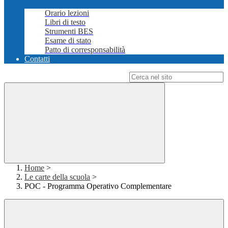
Orario lezioni
Libri di testo
Strumenti BES
Esame di stato
Patto di corresponsabilità
Contatti
Campo di ricerca per le pagine del sito
Home
>
Le carte della scuola
>
POC - Programma Operativo Complementare