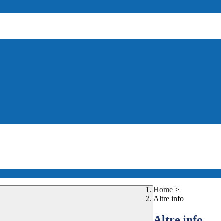
Home
>
Altre info
Altre info