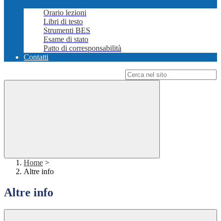
Orario lezioni
Libri di testo
Strumenti BES
Esame di stato
Patto di corresponsabilità
Contatti
Campo di ricerca per le pagine del sito
Home
>
Altre info
Altre info