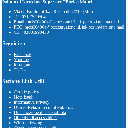
Istituto di Istruzione Superiore "Enrico Mattei"
Via G. Brodolini 14 - Recanati 62019 (MC)
Tel:
071 7570504
Email:
mcis00400a@istruzione.it
Link per inviare una mail
PEC:
mcis00400a@pec.istruzione.it
Link per inviare una mail
C.F.: 82000990430
Seguici su
Facebook
Youtube
Instagram
TikTok
Sezione Link Utili
Cookie policy
Note legali
Informativa Privacy
Ufficio Relazioni con il Pubblico
Dichiarazione di accessibilità
Obiettivi di accessibilità
Whistleblowing
Gestione consensi cookie