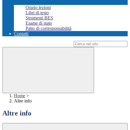
Orario lezioni
Libri di testo
Strumenti BES
Esame di stato
Patto di corresponsabilità
Contatti
Campo di ricerca per le pagine del sito
Home
>
Altre info
Altre info