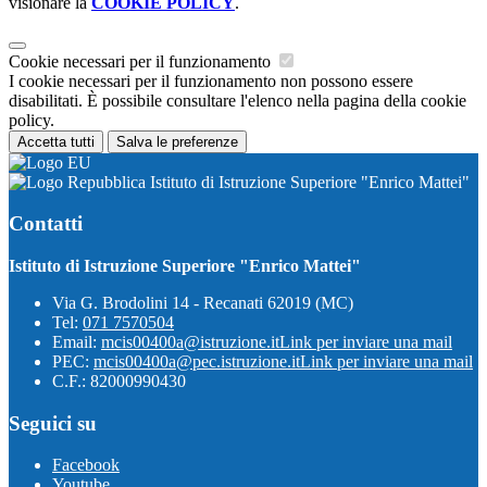
visionare la
COOKIE POLICY
.
Cookie necessari per il funzionamento
I cookie necessari per il funzionamento non possono essere
disabilitati. È possibile consultare l'elenco nella pagina della cookie
policy.
Accetta tutti
Salva le preferenze
Istituto di Istruzione Superiore "Enrico Mattei"
Contatti
Istituto di Istruzione Superiore "Enrico Mattei"
Via G. Brodolini 14 - Recanati 62019 (MC)
Tel:
071 7570504
Email:
mcis00400a@istruzione.it
Link per inviare una mail
PEC:
mcis00400a@pec.istruzione.it
Link per inviare una mail
C.F.: 82000990430
Seguici su
Facebook
Youtube