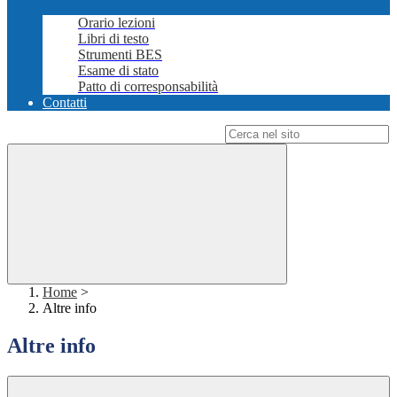
Orario lezioni
Libri di testo
Strumenti BES
Esame di stato
Patto di corresponsabilità
Contatti
Campo di ricerca per le pagine del sito
Home
>
Altre info
Altre info