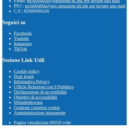
Email:
mcis00400a@istruzione.it
Link per inviare una mail
PEC:
mcis00400a@pec.istruzione.it
Link per inviare una mail
C.F.: 82000990430
Seguici su
Facebook
Youtube
Instagram
TikTok
Sezione Link Utili
Cookie policy
Note legali
Informativa Privacy
Ufficio Relazioni con il Pubblico
Dichiarazione di accessibilità
Obiettivi di accessibilità
Whistleblowing
Gestione consensi cookie
Amministrazione trasparente
Pagina visualizzata
69059
volte