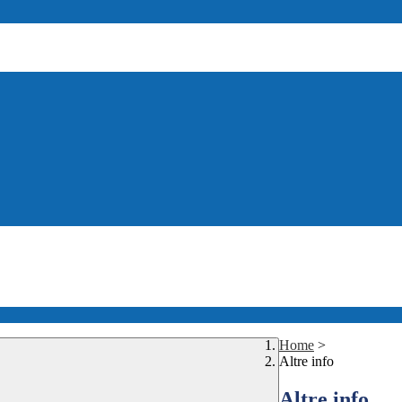
Home
>
Altre info
Altre info