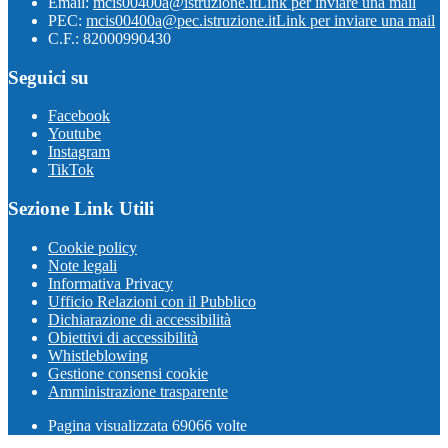
Email:
mcis00400a@istruzione.it
Link per inviare una mail
PEC:
mcis00400a@pec.istruzione.it
Link per inviare una mail
C.F.: 82000990430
Seguici su
Facebook
Youtube
Instagram
TikTok
Sezione Link Utili
Cookie policy
Note legali
Informativa Privacy
Ufficio Relazioni con il Pubblico
Dichiarazione di accessibilità
Obiettivi di accessibilità
Whistleblowing
Gestione consensi cookie
Amministrazione trasparente
Pagina visualizzata
69066
volte