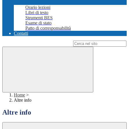
Orario lezioni
Libri di testo
Strumenti BES
Esame di stato
Patto di corresponsabilità
Contatti
Campo di ricerca per le pagine del sito
Home
>
Altre info
Altre info