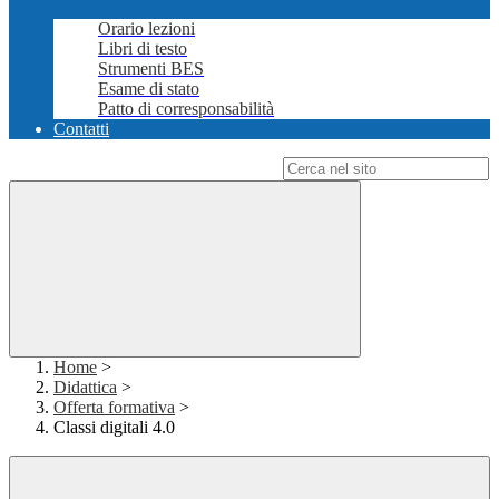
Orario lezioni
Libri di testo
Strumenti BES
Esame di stato
Patto di corresponsabilità
Contatti
Campo di ricerca per le pagine del sito
Home
>
Didattica
>
Offerta formativa
>
Classi digitali 4.0