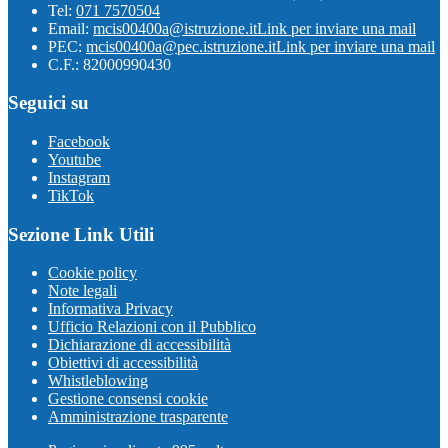
Tel:
071 7570504
Email:
mcis00400a@istruzione.it
Link per inviare una mail
PEC:
mcis00400a@pec.istruzione.it
Link per inviare una mail
C.F.: 82000990430
Seguici su
Facebook
Youtube
Instagram
TikTok
Sezione Link Utili
Cookie policy
Note legali
Informativa Privacy
Ufficio Relazioni con il Pubblico
Dichiarazione di accessibilità
Obiettivi di accessibilità
Whistleblowing
Gestione consensi cookie
Amministrazione trasparente