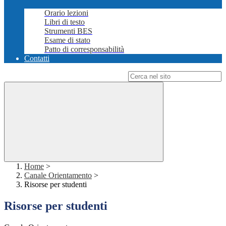
Orario lezioni
Libri di testo
Strumenti BES
Esame di stato
Patto di corresponsabilità
Contatti
Campo di ricerca per le pagine del sito
Home
>
Canale Orientamento
>
Risorse per studenti
Risorse per studenti