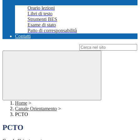
Orario lezioni
Libri di testo
Strumenti BES
Esame di stato
Patto di corresponsabilità
Contatti
Campo di ricerca per le pagine del sito
Home
>
Canale Orientamento
>
PCTO
PCTO