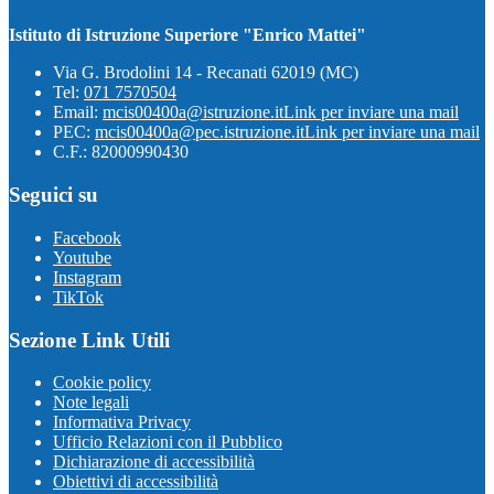
Istituto di Istruzione Superiore "Enrico Mattei"
Via G. Brodolini 14 - Recanati 62019 (MC)
Tel:
071 7570504
Email:
mcis00400a@istruzione.it
Link per inviare una mail
PEC:
mcis00400a@pec.istruzione.it
Link per inviare una mail
C.F.: 82000990430
Seguici su
Facebook
Youtube
Instagram
TikTok
Sezione Link Utili
Cookie policy
Note legali
Informativa Privacy
Ufficio Relazioni con il Pubblico
Dichiarazione di accessibilità
Obiettivi di accessibilità