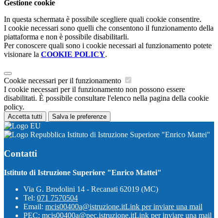
Gestione cookie
In questa schermata è possibile scegliere quali cookie consentire.
I cookie necessari sono quelli che consentono il funzionamento della
piattaforma e non è possibile disabilitarli.
Per conoscere quali sono i cookie necessari al funzionamento potete
visionare la
COOKIE POLICY
.
Cookie necessari per il funzionamento
I cookie necessari per il funzionamento non possono essere
disabilitati. È possibile consultare l'elenco nella pagina della cookie
policy.
Accetta tutti
Salva le preferenze
Istituto di Istruzione Superiore "Enrico Mattei"
Contatti
Istituto di Istruzione Superiore "Enrico Mattei"
Via G. Brodolini 14 - Recanati 62019 (MC)
Tel:
071 7570504
Email:
mcis00400a@istruzione.it
Link per inviare una mail
PEC:
mcis00400a@pec.istruzione.it
Link per inviare una mail