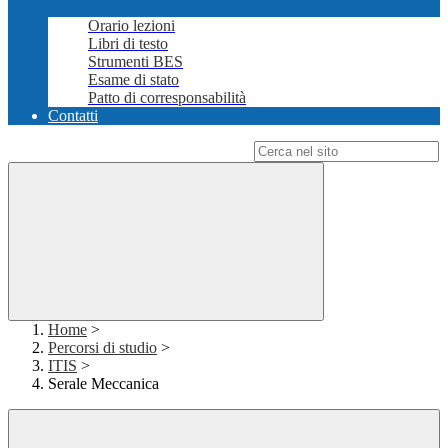
Orario lezioni
Libri di testo
Strumenti BES
Esame di stato
Patto di corresponsabilità
Contatti
Campo di ricerca per le pagine del sito
Home
>
Percorsi di studio
>
ITIS
>
Serale Meccanica