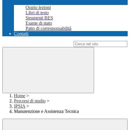
Orario lezioni
Libri di testo
Strumenti BES
Esame di stato
Patto di corresponsabilità
Contatti
Campo di ricerca per le pagine del sito
Home
>
Percorsi di studio
>
IPSIA
>
Manutenzione e Assistenza Tecnica