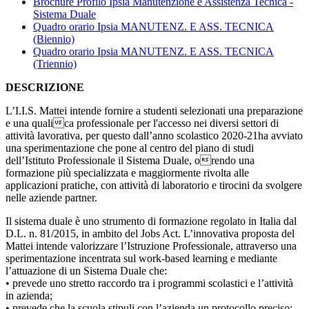
Brochure Profilo Ipsia Manutenzione e Assistenza Tecnica -
Sistema Duale
Quadro orario Ipsia MANUTENZ. E ASS. TECNICA
(Biennio)
Quadro orario Ipsia MANUTENZ. E ASS. TECNICA
(Triennio)
DESCRIZIONE
L’I.I.S. Mattei intende fornire a studenti selezionati una preparazione
e una qualica professionale per l'accesso nei diversi settori di
attività lavorativa, per questo dall’anno scolastico 2020-21ha avviato
una sperimentazione che pone al centro del piano di studi
dell’Istituto Professionale il Sistema Duale, orendo una
formazione più specializzata e maggiormente rivolta alle
applicazioni pratiche, con attività di laboratorio e tirocini da svolgere
nelle aziende partner.
Il sistema duale è uno strumento di formazione regolato in Italia dal
D.L. n. 81/2015, in ambito del Jobs Act. L’innovativa proposta del
Mattei intende valorizzare l’Istruzione Professionale, attraverso una
sperimentazione incentrata sul work-based learning e mediante
l’attuazione di un Sistema Duale che:
• prevede uno stretto raccordo tra i programmi scolastici e l’attività
in azienda;
• prevede che la scuola stipuli con l’azienda un protocollo preciso;