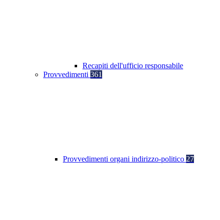
Recapiti dell'ufficio responsabile
Provvedimenti
361
Provvedimenti organi indirizzo-politico
27