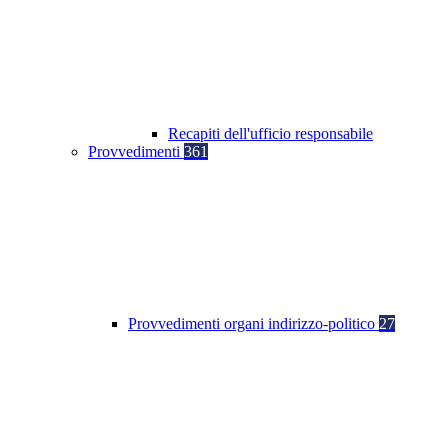
Recapiti dell'ufficio responsabile
Provvedimenti
361
Provvedimenti organi indirizzo-politico
27