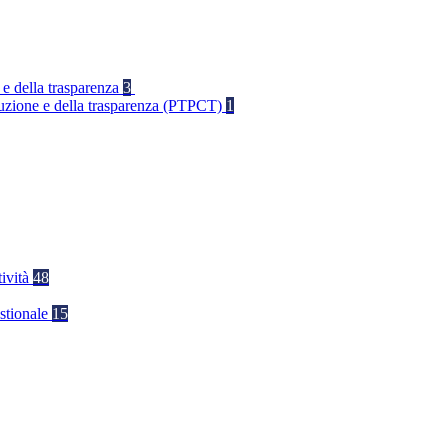
 e della trasparenza
3
rruzione e della trasparenza (PTPCT)
1
tività
48
stionale
15