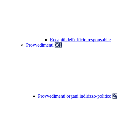
Recapiti dell'ufficio responsabile
Provvedimenti
361
Provvedimenti organi indirizzo-politico
27