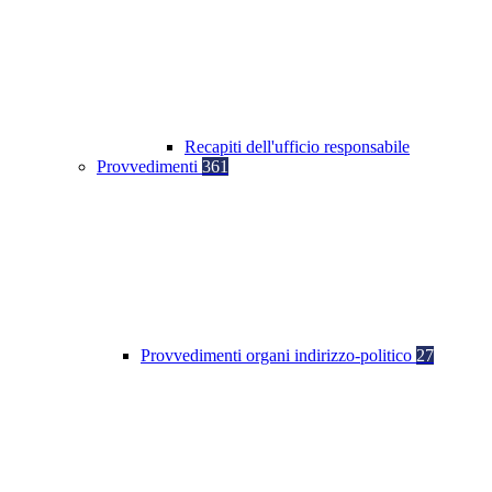
Recapiti dell'ufficio responsabile
Provvedimenti
361
Provvedimenti organi indirizzo-politico
27