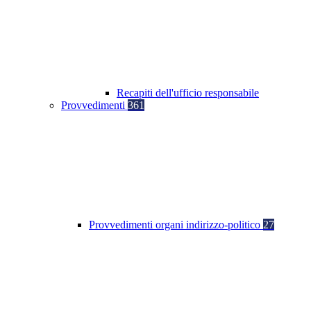
Recapiti dell'ufficio responsabile
Provvedimenti
361
Provvedimenti organi indirizzo-politico
27