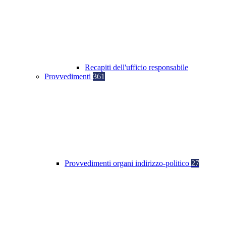
Recapiti dell'ufficio responsabile
Provvedimenti
361
Provvedimenti organi indirizzo-politico
27