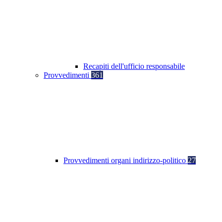
Recapiti dell'ufficio responsabile
Provvedimenti
361
Provvedimenti organi indirizzo-politico
27