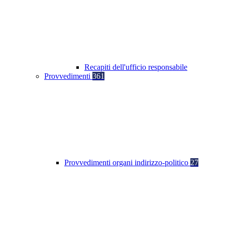
Recapiti dell'ufficio responsabile
Provvedimenti
361
Provvedimenti organi indirizzo-politico
27